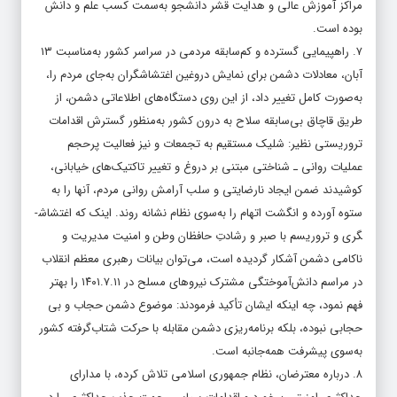
مراکز آموزش عالی و هدایت قشر دانشجو به‌سمت کسب علم و دانش
بوده است.
۷. راهپیمایی گسترده و کم‌سابقه مردمی در سراسر کشور به‌مناسبت ۱۳
آبان، معادلات دشمن برای نمایش دروغین اغتشاشگران به‌جای مردم را،
به‌صورت کامل تغییر داد، از این روی دستگاه­‌های اطلاعاتی دشمن، از
طریق قاچاق بی‌سابقه سلاح به درون کشور به‌منظور گسترش اقدامات
تروریستی نظیر: شلیک مستقیم به تجمعات و نیز فعالیت پرحجم
عملیات روانی ـ شناختی مبتنی بر دروغ و تغییر تاکتیک­‌های خیابانی،
کوشیدند ضمن ایجاد نارضایتی و سلب آرامش روانی مردم، آنها را به
ستوه آورده و انگشت اتهام را به‌سوی نظام نشانه روند. اینک که اغتشاش­
گری و تروریسم با صبر و رشادتِ حافظان وطن و امنیت مدیریت و
ناکامی دشمن آشکار گردیده است، می‌توان بیانات رهبری معظم انقلاب
در مراسم دانش‌آموختگی مشترک نیروهای مسلح در ۱۴۰۱.۷.۱۱ را بهتر
فهم نمود، چه اینکه ایشان تأکید فرمودند: موضوع دشمن حجاب و بی­‌
حجابی نبوده، بلکه برنامه‌ریزی دشمن مقابله با حرکت شتاب‌گرفته کشور
به‌سوی پیشرفت همه­‌جانبه است.
۸. درباره معترضان، نظام جمهوری اسلامی تلاش کرده، با مدارای