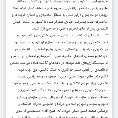
های نوظهور، مذاکره با غرب درباره برجام را نیز با ایستادگی بر منافع
ملی و به‌طور مشخص رفع فوری تحریم های ظالمانه، دنبال کرده است.
رویکرد دولت بدون درگیر شدن به مسائل حاشیه‌ای بر اصلاح فرایندها و
ساختارها جهت پیشرفت جهادی متمرکز شده تا کشور در آستانه جهش
اقتصادی پس از سال­ها تحریم داخلی و خارجی قرار گیرد.
۳. در شرایطی که کشور به آرامش سیاسی، خنثی‌سازی تحریم­‌ها و
ثبات اقتصادی پس از طرح بزرگ هدفمندسازی ارز ترجیحی رسیده و
دولت برای مواجهه با ریشه‌های نارضایتی‌های اجتماعی ـ اقتصادی در
حوزه‌های مسکن، اشتغال، حاشیه‌نشینی، آسیب‌های اجتماعی و… ناشی
از سیاستگذاری‌های غلط توسعه در دهه‌های گذشته آماده می‌­شد، دشمن
با ناامیدی از راهبرد فشار حداکثری به جنگ ترکیبی روی آورد. فوت
تأثربرانگیز خانم «مهسا امینی» پس از حضور در واحد پلیس امنیت
اخلاقی تهران مورخ ۲۵ شهریور باعث شد دشمن، طراحی پیچیده خود
را در جنگ ترکیبی که بنا بود به‌بهانه‌های مختلف آغاز شود تسریع و
باشتاب اجرایی سازد، لذا هرچند گزارش‌های رسمی سازمان پزشکی
قانونی، مجلس شورای اسلامی، فراجا و همچنین نظرات کارشناسی
پزشکان متعهد کشور نشان می‌داد که؛ هیچ اقدام مستقیمی از سوی
عوامل انتظامی منجر به فوت خانم امینی نگردیده است، اما اغتشاش به