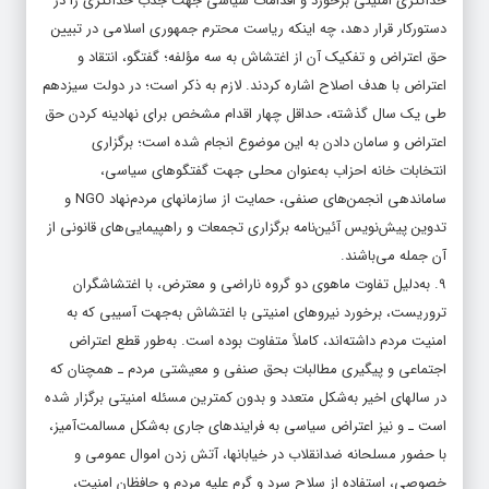
حداکثری امنیتی برخورد و اقدامات سیاسی جهت جذب حداکثری را در
دستورکار قرار دهد، چه اینکه ریاست محترم جمهوری اسلامی در تبیین
حق اعتراض و تفکیک آن از اغتشاش به سه مؤلفه؛ گفتگو، انتقاد و
اعتراض با هدف اصلاح اشاره کردند. لازم به ذکر است؛ در دولت سیزدهم
طی یک سال گذشته، حداقل چهار اقدام مشخص برای نهادینه کردن حق
اعتراض و سامان دادن به این موضوع انجام شده است؛ برگزاری
انتخابات خانه احزاب به‌عنوان محلی جهت گفتگوه­ای سیاسی،
ساماندهی انجمن‌های صنفی، حمایت از سازمان­های مردم‌نهاد NGO و
تدوین پیش‌نویس آئین­‌نامه برگزاری تجمعات و راهپیمایی‌های قانونی از
آن جمله می‌باشند.
۹. به‌دلیل تفاوت ماهوی دو گروه ناراضی و معترض، با اغتشاشگران
تروریست، برخورد نیروهای امنیتی با اغتشاش به‌جهت آسیبی که به
امنیت مردم داشته‌اند، کاملاً متفاوت بوده است. به‌طور قطع اعتراض
اجتماعی و پیگیری مطالبات بحق صنفی و معیشتی مردم ـ همچنان که
در سال­های اخیر به‌شکل متعدد و بدون کمترین مسئله امنیتی برگزار شده
است ـ و نیز اعتراض سیاسی به فرایندهای جاری به‌شکل مسالمت‌آمیز،
با حضور مسلحانه ضدانقلاب در خیابان­ها، آتش زدن اموال عمومی و
خصوصی، استفاده از سلاح سرد و گرم علیه مردم و حافظان امنیت،