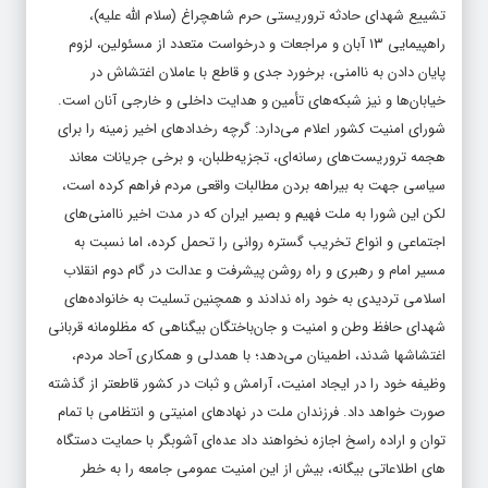
تشییع شهدای حادثه تروریستی حرم شاهچراغ (سلام الله علیه)،
راهپیمایی ۱۳ آبان و مراجعات و درخواست متعدد از مسئولین، لزوم
پایان دادن به ناامنی، برخورد جدی و قاطع با عاملان اغتشاش در
خیابان‌ها و نیز شبکه‌های تأمین و هدایت داخلی و خارجی آنان است.
شورای امنیت کشور اعلام می‌دارد: گرچه رخدادهای اخیر زمینه را برای
هجمه تروریست‌های رسانه‌ای، تجزیه‌طلبان، و برخی جریانات معاند
سیاسی جهت به بیراهه بردن مطالبات واقعی مردم فراهم کرده است،
لکن این شورا به ملت فهیم و بصیر ایران که در مدت اخیر ناامنی‌های
اجتماعی و انواع تخریب گستره روانی را تحمل کرده، اما نسبت به
مسیر امام و رهبری و راه روشن پیشرفت و عدالت در گام دوم انقلاب
اسلامی تردیدی به خود راه ندادند و همچنین تسلیت به خانواده‌های
شهدای حافظ وطن و امنیت و جان‌باختگان بیگناهی که مظلومانه قربانی
اغتشاش­ها شدند، اطمینان می­‌دهد؛ با همدلی و همکاری آحاد مردم،
وظیفه خود را در ایجاد امنیت، آرامش و ثبات در کشور قاطع­تر از گذشته
صورت خواهد داد. فرزندان ملت در نهادهای امنیتی و انتظامی با تمام
توان و اراده راسخ اجازه نخواهند داد عده‌ای آشوبگر با حمایت دستگاه­‌
های اطلاعاتی بیگانه، بیش از این امنیت عمومی جامعه را به خطر