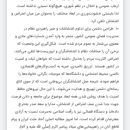
ارعاب عمومی و اخلال در نظم شهری، هیچ‌گونه نسبتی نداشته است،
لذا بایستی خشونت‌ورزی در ابعاد مختلف را به‌عنوان مرز میان اعتراض و
اغتشاش تلقی کرد.
۱۰. طراحی دشمن برای تداوم اغتشاشات و صبر راهبردی نظام در
مدیریت فضای عمومی کشور، منجر به وارد آمدن خسارت‌های مادی و
معنوی بی‌شمار به عموم مردم شده است. شکل‌گیری این وضعیت که
برخی آن را مماشات نظام با اغتشاشگران و تروریست‌ها تلقی می‌کنند،
اعتراض اکثریت مردم را به‌دنبال داشته است که خواهان ثبات و امنیت
در کشور هستند. تزریق ناامیدی، ضربه به کسب­‌و­کارهای اقتصادی،
ناامنی محیط اجتماعی و دانشگاه‌ها که موجبات نگرانی خانواده‌ها را
فراهم نموده، نتیجه عمل اغتشاشگران بی‌وطنی است که از سوی اتاق
رسانه‌ای دشمن تهییج و هدایت می‌شوند، با این حال نیروهای حافظ
امنیت با هدف روشن شدن همه ابعاد موضوع برای جامعه و دادن فرصت
جهت جدا شدن صف اعتراض از اغتشاش، مدارا و سعه صدر به‌خرج
داده‌اند و دستگاه قضائی نیز با رأفت اسلامی به‌سرعت نسبت به آزادی
معترضان اقدام کرده است، اما امروز مطالبه اصلی آحاد ملت ایران و پیام
قاطع آنان در راهپیمایی­‌های میلاد پیامبر اکرم (صلّی اللّه علیه و آله)،