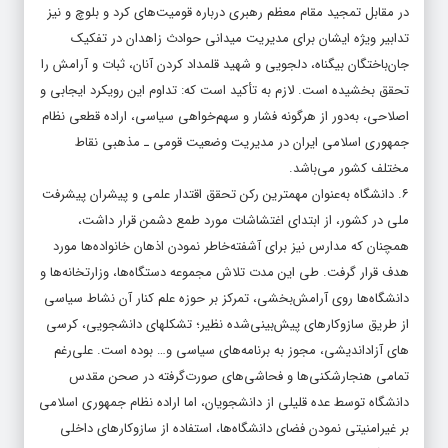
در مقابل تمجید مقام معظم رهبری درباره قومیت‌های کرد و بلوچ و نیز
تدابیر ویژه ایشان برای مدیریت میدانی حوادث زاهدان در تفکیک
جان‌باختگان بیگناه، دلجویی و شهید قلمداد کردن آنان، ثبات و آرامش را
تحقق بخشیده است. لازم به تأکید است که: تداوم این رویکرد ایجابی و
اصلاحی، به‌دور از هرگونه فشار و سهم‌خواهی سیاسی، اراده قطعی نظام
جمهوری اسلامی ایران در مدیریت وضعیت قومی ـ مذهبی نقاط
مختلف کشور می‌باشد.
۶. دانشگاه به‌عنوان مهمترین رکن تحقق اقتدار علمی و پیشران پیشرفت
ملی در کشور، از ابتدای اغتشاشات مورد طمع دشمن قرار داشت،
همچنان که مدارس نیز برای آشفته‌­خاطر نمودن اذهان خانواده‌­ها مورد
هدف قرار گرفت. طی این مدت تلاش مجموعه دستگاه‌­ها، وزارتخانه­‌ها و
دانشگاه­‌ها روی آرامش‌بخشی، تمرکز بر حوزه علم کنار آن نشاط سیاسی
از طریق سازوکارهای پیش‌بینی‌شده نظیر؛ تشکل­های دانشجویی، کرسی­‌
های آزاداندیشی، مجوز به برنامه‌­های سیاسی و… بوده است. علی‌رغم
تمامی هنجارشکنی­‌ها و فحاشی­‌های صورت‌گرفته در صحن مقدس
دانشگاه توسط عده قلیلی از دانشجویان، اما اراده نظام جمهوری اسلامی
بر غیرامنیتی نمودن فضای دانشگاه­‌ها، استفاده از سازوکارهای داخلی