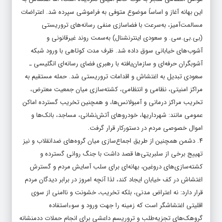
این بهانه آغاز و اساساً موضوع متوفی به فراموشی سپرده شد. اعتراضات
مسالمت­‌آمیز، به‌سرعت با فضاسازی منفی رسانه‌های تروریستی
(بی.بی.سی. و سعودی اینترنشنال) به‌سمت روند غیرقانونی و
آشوب‌های خیابانی سوق داده شد. ظرف مدت کوتاهی با ورود شبکه
آشوبگران حرفه­‌ای و سازمان‌یافته با رهبری فضای رسانه­‌ای انگلیسی ـ
سعودی تبدیل به اغتشاش و اقدامات تروریستی شد. حمله مستقیم به
مراکز امنیتی، نظامی و انتظامی، کشته‌سازی میان جمعیت معترض،
تخریب مراکز درمانی و آمبولانس‌­ها، و همچنین تخریب گسترده اماکن
عمومی مانند: شهرداری­ها، خودروهای آتش‌نشانی، مساجد، بانک‌ها و
اموال خصوصی مردم در دستورکار قرار گرفت.
۴. دشمن همچنین از طریق اجماع‌سازی میان گروه‌های ضدانقلاب و نیز
تهییج برخی از سلبریتی­‌ها قصد داشت با جنگ روانی گسترده و
کشته‌سازی‌های دروغین، بهانه‌ای برای سلب آسایش مردم و گسترش
اغتشاش در کف خیابان ایجاد کند، لذا آنچه امروز در برابر دیدگان مردم
قرار دارد: نه اعتراض مدنی، بلکه تخریب، خشونت و ناامنی از سوی
اقلیتی اغتشاش­گر است که زمینه را جهت ورود و سوءاستفاده
گروهک‌های تجزیه‌طلب و تروریسم داعشی برای انجام حملات ددمنشانه