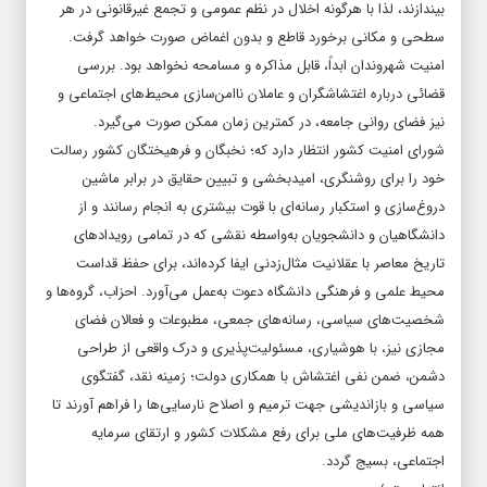
بیندازند، لذا با هرگونه اخلال در نظم عمومی و تجمع غیرقانونی در هر
سطحی و مکانی برخورد قاطع و بدون اغماض صورت خواهد گرفت.
امنیت شهروندان ابداً، قابل مذاکره و مسامحه نخواهد بود. بررسی
قضائی درباره اغتشاش­گران و عاملان ناامن‌سازی محیط­‌های اجتماعی و
نیز فضای روانی جامعه، در کمترین زمان ممکن صورت می‌گیرد.
شورای امنیت کشور انتظار دارد که؛ نخبگان و فرهیختگان کشور رسالت
خود را برای روشنگری، امیدبخشی و تبیین حقایق در برابر ماشین
دروغ‌سازی و استکبار رسانه­‌ای با قوت بیشتری به انجام رسانند و از
دانشگاهیان و دانشجویان به‌واسطه نقشی که در تمامی رویدادهای
تاریخ معاصر با عقلانیت مثال‌زدنی ایفا کرده‌اند، برای حفظ قداست
محیط علمی و فرهنگی دانشگاه دعوت به‌عمل می­‌آورد. احزاب، گروه‌ها و
شخصیت‌های سیاسی، رسانه­‌های جمعی، مطبوعات و فعالان فضای
مجازی نیز، با هوشیاری، مسئولیت­‌پذیری و درک واقعی از طراحی
دشمن، ضمن نفی اغتشاش با همکاری دولت؛ زمینه نقد، گفتگوی
سیاسی و بازاندیشی جهت ترمیم و اصلاح نارسایی­‌ها را فراهم آورند تا
همه ظرفیت­‌های ملی برای رفع مشکلات کشور و ارتقای سرمایه
اجتماعی، بسیج گردد.