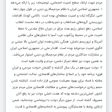
مردم جهت ارتقاء سطح امنیت اجتماعی، توضیحات زیر را ارائه می­‌دهد:
۱. جمهوری اسلامی ایران با نظام مردم‌سالاری دینی در طول چهار دهه
اخیر، لنگرگاه ثبات و امنیت منطقه‌ای بوده است. ناکامی کودتا، اقدامات
تروریستی گروه­‌های ضدانقلاب و تجزیه‌طلب در دهه نخست انقلاب
اسلامی، دفع تجاوز رژیم بعث عراق در دوران دفاع مقدس تا حفظ
امنیت ملی در محیط پرآشوب غرب آسیا با تجاوزهای مکرر نظامی
آمریکا و تروریسم داعش، همگی نشان‌دهنده توان امنیتی بالا مبتنی بر
الگوی امنیت مردم‌پایه بوده است. اقتدار ملی در جمهوری اسلامی ایران
بر مشارکت حداکثری مردم در نظام مردم‌سالاری دینی استوار می‌­باشد،
به همین جهت نیز نقطه تمرکز دشمن؛ مردم و ولایت فقیه است.
۲. دولت سیزدهم در یک سال گذشته با گفتمان «دولت مردمی و ایران
قوی» برنامه خود را بر اصلاح ساختارهای اقتصادی، عدالت اجتماعی و
مقابله با فساد برای بهبود معیشت عمومی قرار داده است. انباشته شدن
حجم زیادی درخواست‌های صنفی و مطالبات اقتصادی میان مردم عزیز
کشور، اصلی‌ترین دغدغه بوده که همت اصلی دولت نیز به رفع آنان
مصروف گشته است. از سوی دیگر دولت با دیپلماسی چندجانبه، ضمن
ارتقای روابط با همسایگان، پیوستن به اتحادیه‌­های اقتصادی با قدرت­‌