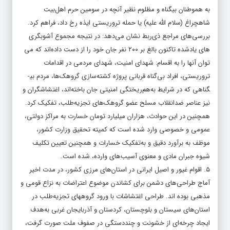
به هموطنان بیگناه و مظلوم نظیر آنچه در سومین حرم اهل‌بیت
شاهچراغ (سلام الله علیه) یا حمله تروریستی ایذه رخ داد، فراهم کرد.
بررسی‌های مراجع ذی‌ربط نشان می‌دهد: در نتیجه مجموع آشوب­گری­‌
های یادشده تاکنون بالغ بر ۲۰۰ نفر جان خود را از دست داده‌اند که می
توان آنها را به اقسام: شهدای امنیت، شهدای مردمی در اقدامات
تروریستی، افراد بی‌گناه قربانی پروژه کشته‌سازی گروهک­‌ها، مردم بی­
گناهی که در شرایط به‌هم‌ریختگی امنیتی جان باخته‌­اند، اغتشاشگران و
نیز عناصر ضدانقلاب مسلح عضو گروهک‌­های تجزیه‌طلب، تفکیک کرد.
همچنین در این حوادث، هزاران میلیارد تومان خسارت به مراکز دولتی،
عمومی و خصوصی وارد شده است که کمیته تحقیق وزارت کشور،
موظف به برآورد دقیق و به‌تفکیک خسارات و همچنین تعیین تکلیف
شیوه جبران مادی و معنوی آسیب‌های وارده، شده است.
۵. اقوام غیور و اصیل ایرانی در استان‌­های مرزی کشور، در مدت اخیر
آماج طراحی‌های دشمن برای کشاندن موضوع اعتراضات به نزاع قومی و
مذهبی بوده اند. طراحی اغتشاشات با ورود گروه­های تجزیه‌­طلب در
استان­‌های سیستان و بلوچستان، کردستان و آذربایجان غربی به‌هدف
ایجاد چرخه­‌ای از خشونت و چنددستگی در صفوف ملت صورت گرفت،