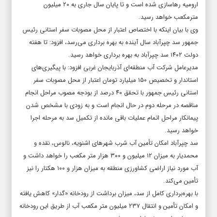
ارومیه رهاسازی شده است و تا پایان سال جاری به ۲۰ میلیون
مترمکعب خواهد رسید.
وی با بیان اینکه با اختصاص اعتبار از محل مصوبات سفر استانی رئیس
جمهور سد چپرآباد سال آینده به بهره برداری می‌رسد، افزود: تا هفته
دولت ۱۴۰۲ سد چپرآباد به بهره برداری خواهد رسید.
مدیرعامل شرکت آب منطقه‌ای آذربایجان غربی افزود: با پیگیری‌های
استاندار و تخصیص ۱۵۰ میلیارد تومان اعتبار از محل مصوبات سفر
استانی رئیس جمهور با تحقق ۴۰ درصد از بودجه مصوب مراحل انجام
مناقصه در مرحله دوم در حال انجام است و به زودی با مشخص شدن
پیمانکار مراحل اتمام عملیات باقی مانده از تکمیل سد به مرحله اجرا
خواهد رسید.
سد چپرآباد امکان تأمین آب شرب شهرهای اشنویه، نالوس، نقده و
محمدیار به میزان ۱۲ میلیون و ۳۰۰ هزار متر مکعب را خواهد داشت و
آب مورد نیاز اراضی کشاورزی منطقه به میزان هزار و ۱۰۰ هکتار را نیز
تأمین می‌کند.
با بهره‌برداری کامل از سد، میزان برداشت از رودخانه «گدار» کاهش یافته
و امکان تأمین و انتقال ۲۳۷ میلیون متر مکعب آب از طریق این رودخانه