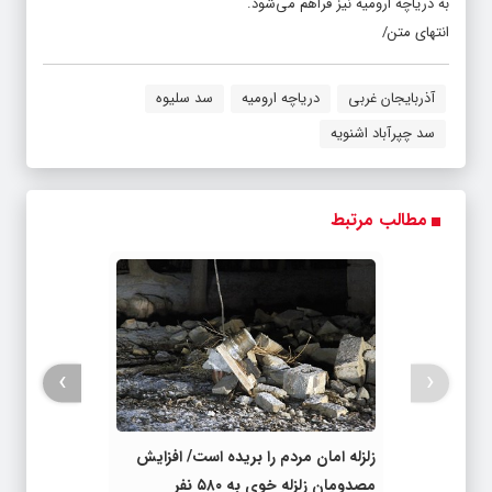
به دریاچه ارومیه نیز فراهم می‌شود.
انتهای متن/
آذربایجان غربی
دریاچه ارومیه
سد سلیوه
سد چپرآباد اشنویه
مطالب مرتبط
›
‹
زلزله امان مردم را بریده است/ افزایش
مصدومان زلزله خوی به ۵۸۰ نفر