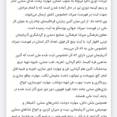
(برکت آوری دام) مربوط به جنوب استان، مهارت پخت غذای سنتی کنگر
و رسم کیسه دوزی نیز در حال آماده شدن است که با اتمام مراحل،
جهت ثبت در فهرست میراث ناملموس کشور ارسال می‌شوند.
وی ادامه داد: از این میان آئین زیارتی قره‌کلیسای چالدران به عنوان اثر
ملی در فهرست میراث جهانی یونسکو به ثبت رسیده است.
معاون فرهنگی میراث فرهنگی، صنایع دستی و گردشگری آذربایجان
غربی اظهار کرد: با ثبت پنج اثر فوق، تعداد آثار استان در فهرست میراث
ناملموس ملی به ۸۷ اثر می‌رسد.
آذربایجان غربی دارای ۸۲ اثر ناملموس ثبت شده ملی است که آئین
مذهبی قره کلیسا، تکم گردانی، تعزیه، طب سنتی، شیوه تهیه عرق
بیدمشک، آئین علم گردانی، فن و مهارت تنور سازی، تعزیه و شبیه قتل
امام، گچ نیم‌پخت و نیم‌کوب تخت سلیمان تکاب، مهارت چاقو سازی و
ریزه‌کاری و منبت چوب، فن تهیه دوشاب، مهارت تنورسازی، انواع
بازی‌های سنتی مانند داما، قورد قویون، دوز دوز جزو آثار ثبت شده در
ردیف ثبت ملی هستند.
همچنین بئش داش، مهارت دوخت لباس‌های سنتی، آشیقلار و
موسیقی سنتی آذربایجانی، بیت و حیران کردی، و انواع غذاهای محلی
مانند گوزلمه، ایران‌آشی، ساچ قوورماسی، مراسم گلین چیخادما، مراسم