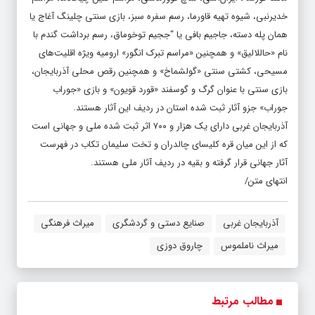
خدیرنبی، شیوه تهیه قاورما، رسم سفره سبز، بازی سنتی چلینگ آغاج یا
همان پله دسته، جاجیم بافی یا “ججیم توخوماق، رسم برداشت گندم با
نام «حاللالیق» و همچنین «مراسم تبرک انگور» ارومیه ویژه اقلیت‌های
مسیحی، کشتی سنتی «گولشماخ» و همچنین رقص محلی آذربایجان،
بازی سنتی با عنوان گرگ و گوسفند «قورد قویون» و بازی «جوراب
جوراب» جزو آثار ثبت شده استان در ردیف این آثار هستند.
آذربایجان غربی دارای یک هزار و ۷۰۰ اثر ثبت شده ملی و جهانی است
که از این میان قره کلیسای چالدران و تخت سلیمان تکاب در فهرست
آثار جهانی قرار گرفته و بقیه در ردیف آثار ملی هستند.
انتهای متن/
آذربایجان غربی
صنایع دستی و گردشگری
میراث فرهنگی
میراث ناملموس
چاروق دوزی
مطالب مرتبط