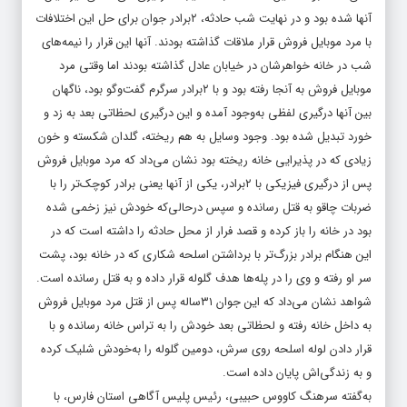
آنها شده بود و در نهایت شب حادثه، ۲برادر جوان برای حل این اختلافات
با مرد موبایل فروش قرار ملاقات گذاشته بودند. آنها این قرار را نیمه‌های
شب در خانه خواهرشان در خیابان عادل گذاشته بودند اما وقتی مرد
موبایل فروش به آنجا رفته بود و با ۲برادر سرگرم گفت‌وگو بود، ناگهان
بین آنها درگیری لفظی به‌وجود آمده و این درگیری لحظاتی بعد به زد و
خورد تبدیل شده بود. وجود وسایل به هم ریخته، گلدان شکسته و خون
زیادی که در پذیرایی خانه ریخته بود نشان می‌داد که مرد موبایل فروش
پس از درگیری فیزیکی با ۲برادر، یکی از آنها یعنی برادر کوچک‌تر را با
ضربات چاقو به قتل رسانده و سپس درحالی‌که خودش نیز زخمی شده
بود در خانه را باز کرده و قصد فرار از محل حادثه را داشته است که در
این هنگام برادر بزرگ‌تر با برداشتن اسلحه شکاری که در خانه بود، پشت
سر او رفته و وی را در پله‌ها هدف گلوله قرار داده و به قتل رسانده است.
شواهد نشان می‌داد که این جوان ۳۱ساله پس از قتل مرد موبایل فروش
به داخل خانه رفته و لحظاتی بعد خودش را به تراس خانه رسانده و با
قرار دادن لوله اسلحه روی سرش، دومین گلوله را به‌خودش شلیک کرده
و به زندگی‌اش پایان داده است.
به‌گفته سرهنگ کاووس حبیبی، رئیس پلیس آگاهی استان فارس، با