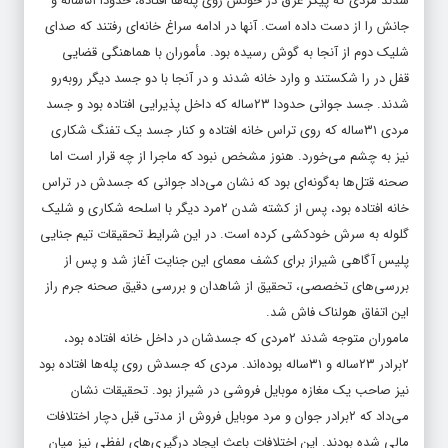
شدند مردی که پیکر غرق در خونش روی پله‌ها افتاده، حدودا ۵۱ساله و
جانش را از دست داده است. آنها در ادامه سراغ خانه‌ای رفتند که صدای
شلیک دوم از آنجا به گوش رسیده بود. مأموران با هماهنگی قضایی
قفل در را شکستند و وارد خانه شدند و در آنجا با دو جسد دیگر روبه‌رو
شدند. جسد جوانی حدودا ۲۳ساله که داخل پذیرایی افتاده بود و جسد
مردی ۳۱ساله که روی تراس خانه افتاده و کنار جسد یک تفنگ شکاری
نیز به چشم می‌خورد. هنوز مشخص نبود که ماجرا از چه قرار است اما
صحنه قتل‌ها به‌گونه‌ای بود که نشان می‌داد جوانی که جسدش در تراس
خانه افتاده بود، پس از کشته شدن ۲مرد دیگر با اسلحه شکاری و شلیک
گلوله به سرش خودکشی کرده است. در این شرایط تحقیقات تیم جنایی
پلیس آگاهی شیراز برای کشف معمای این جنایت آغاز شد و پس از
بررسی‌های تخصصی، تحقیق از شاهدان و بررسی دقیق صحنه جرم راز
این اتفاق هولناک فاش شد.
ماموران متوجه شدند ۲مردی که جسدشان در داخل خانه افتاده بود،
۲برادر ۲۳ساله و ۳۱ساله بوده‌اند. مردی که جسدش روی پله‌ها افتاده بود
نیز صاحب یک مغازه موبایل فروشی در شیراز بود. تحقیقات نشان
می‌داد که ۲برادر جوان و مرد موبایل فروش از مدتی قبل دچار اختلافات
مالی شده بودند. این اختلافات باعث ایجاد درگیری‌های لفظی نیز میان