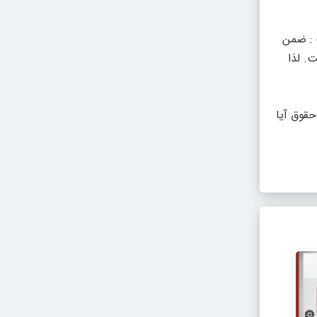
، گفت : ضمن
. لذا
حقوق آیا