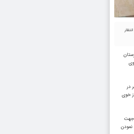
کارگر این کارخانه چشم انتظار
ستان
وی
ر در
ز خوی
 جهت
 نمودن