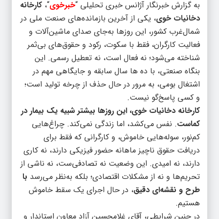
به گزارش خبرنگار آژانس خبری تحلیلی “
خبرخوی
“،
کارخانه
دخانیات خوی
، یکی از آخرین بازمانده‌های صنعت ملی در
شمال‌غرب کشور، این روزها به‌جای صدای ماشین‌آلات و
فعالیت کارگران، فقط با سکوت، رکود و حقوق‌های بی‌ثمر
شناخته می‌شود؛ نه فعال است، نه تعطیل رسمی. این
بنگاه صنعتی، با ده ها سال سابقه و جایگاهی مهم در
اشتغال بومی، به مرور در حال حذف از چرخه تولید است؛
و کسی پاسخ‌گو نیست.
کارخانه دخانیات خوی، این روزها بیشتر شبیه یک بیمار در
کماست
. نفس می‌کشد، اما زندگی نمی‌کند. چراغ‌هایی
کم‌نور، سوله‌هایی خاموش، و کارگرانی که فقط برای
دریافت حقوق ناچیز ماهانه حضور فیزیکی دارند، نه کاری
دارند، نه امیدی. این وضعیت نه تصادفی‌ست، نه ناشی از
تحریم‌ها و نه از مشکلات اقتصادی؛ بلکه به‌نظر می‌رسد
با
طرح و نقشه‌ای دقیق
، در حال اجرای یک سقط خاموش
هستیم.
در چنین شرایطی، آقای غلامحسین آزاد معاون استاندار و