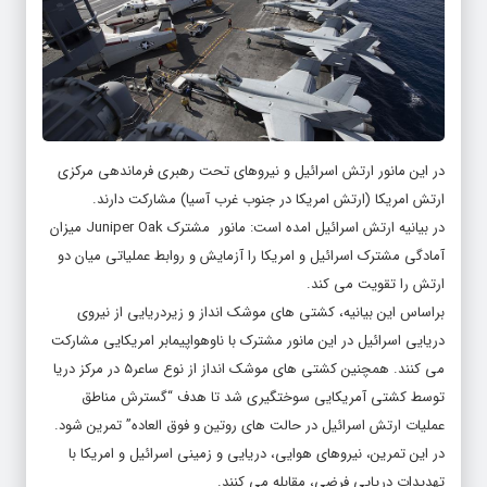
در این مانور ارتش اسرائیل و نیروهای تحت رهبری فرماندهی مرکزی
ارتش امریکا (ارتش امریکا در جنوب غرب آسیا)‌ مشارکت دارند.
در بیانیه ارتش اسرائیل امده است: مانور مشترک Juniper Oak میزان
آمادگی مشترک اسرائیل و امریکا را آزمایش و روابط عملیاتی میان دو
ارتش را تقویت می کند.
براساس این بیانیه،‌ کشتی های موشک انداز و زیردریایی از نیروی
دریایی اسرائیل در این مانور مشترک با ناوهواپیمابر امریکایی مشارکت
می کنند. همچنین کشتی های موشک انداز از نوع ساعر۵ در مرکز دریا
توسط کشتی آمریکایی سوختگیری شد تا هدف “گسترش مناطق
عملیات ارتش اسرائیل در حالت های روتین و فوق العاده” تمرین شود.
در این تمرین، نیروهای هوایی، دریایی و زمینی اسرائیل و امریکا با
تهدیدات دریایی فرضی، مقابله می کنند.
براساس بیانیه، نیروی هوایی اسرائیل و امریکا با مشارکت هواپیماهای