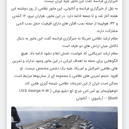
به نقل از خبرگزاری فرانسه و آناتولی، این مانور نظامی از روز دوشنبه این
هفته آغاز شد و تا جمعه ادامه دارد. در این مانور، هزاران نیرو، ۱۲ کشتی
و ۱۴۲ هواپیما از جمله بمب افکن های دارای ظرفیت حمل بمب اتمی
مشارکت دارند.
مقام ارشد نظامی امریکا به خبرگزاری فرانسه گفت این مانور به دنبال
تکامل میان ارتش های دو طرف است.
مقام ارشد امریکایی که خواست نامش اعلام نشود ادامه داد: هیچ
الگوهایی برای حمله به اهداف ایرانی در این مانور وجود ندارند و تمرین
های نظامی اسرائیل و امریکا، علیه یک دشمن مشخص نیست. او
افزود: حجم تمرین های نظامی با مجموعه ای از سناریوها مرتبط است.
ممکن است ایران از این تمرینات نظامی نتیجه گیری هایی کند.
ناوهواپیمابر یو اس اس جرج اچ دبلیو بوش (USS George H.W.
Bush) – آرشیوی – آناتولی