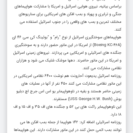
جنگی و ترابری و پهپاد و بمب افکن های امریکایی برای سناریوهای
مختلف تمرین و بمب های واقعی را در جنوب اسرائیل استفاده می
کنند.
هواپیماهای سوختگیری اسرائیل از نوع “رام” و “بوئینگ کی سی ۴۶ ای
(Boeing KC-46A) از امریکا در این مانور حضور دارند و به سوختگیری
جنگنده های اسرائیلی و امریکایی می پردازند. نیروهای زمینی اسرائیل
و امریکا در این مانور حاضرند. دهها موشک شلیک می شود و هزاران
نظامی مشارکت می کنند.
روزنامه اسرائیل یدیعوت آحارونت هم نوشت ۶۴۰۰ نظامی امریکایی در
این مانور نظامی مشارکت می کنند ۴۵۰ نفر از آنها در عملیات های
زمینی حاضر هستند و بقیه در ناوهواپیمابر یو اس اس جرج اچ دبلیو
بوش (USS George H.W. Bush) مستقرند.
این ناوهواپیمابر راکت های بی ۵۲ و جنگنده های اف ۳۵ و اف ۱۵ و اف
۱۸ دارد.
روزنامه اسرائیلی اضافه کرد: ۱۴۲ هواپیما از جمله بمب افکن ها می
توانند بمب اتمی حمل کنند در این مانور مشارکت دارند. این هواپیماها
درباره الگوهای حمله به ایران آموزش می بینند. نیروها برای سناریوی