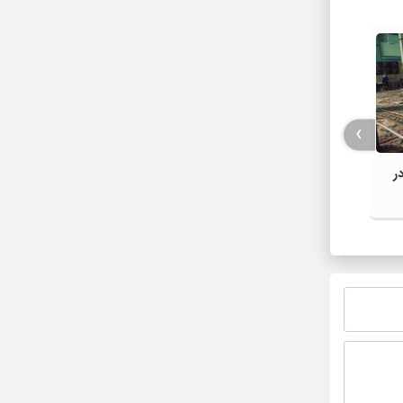
›
ر
همزمان با غیرحضوری شدن مدارس؛
۵ تکن
«شاد» مختل شد
کرونا