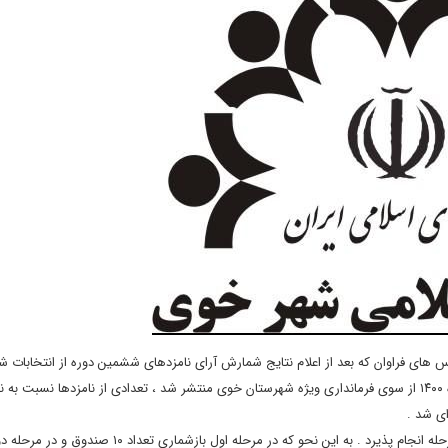
های فراوان که بعد از اعلام نتایج شمارش آرای نامزدهای ششمین دوره از انتخابات ش
اسلامی شهر خوی که تحت عنوان “آگهی نتایج انتخابات” در تاریخ ۲۹ خرداد ماه ۱۴۰۰ از سوی فرمانداری ویژه شهرستان خوی منتشر شد ، تعدادی از نامزدها نس
ی شد .
ادامه اعتراضات موجب شد ؛ بازشماری آراء در حوزه انتخابیه شهر خوی طی ۲ مرحله انجام پذیرد . به این نحو که در مرحله اولِ بازش