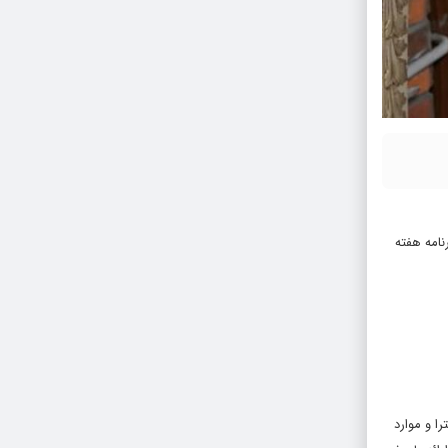
نامه هفته
دى ماه ١۴٠١ که شامل بر وارد نمودن افترا و موارد