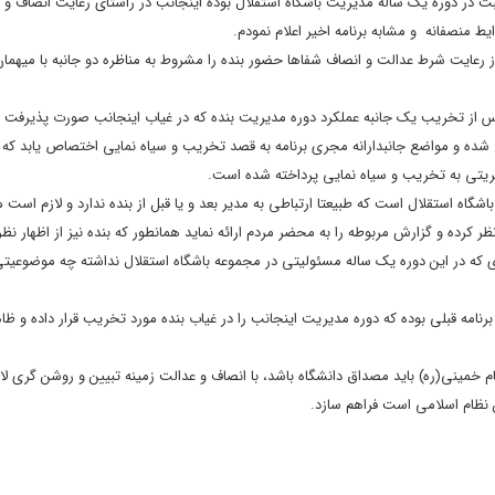
در دوره یک ساله مدیریت باشگاه استقلال بوده اینجانب در راستاى رعایت انصاف و ا
ط منصفانه و مشابه برنامه اخیر اعلام نمودم.
 از رعایت شرط عدالت و انصاف شفاها حضور بنده را مشروط به مناظره دو جانبه با میهما
س از تخریب یک جانبه عملکرد دوره مدیریت بنده که در غیاب اینجانب صورت پذیرفت ز
ده و مواضع جانبدارانه مجرى برنامه به قصد تخریب و سیاه نمایى اختصاص یابد که ا
ریتى به تخریب و سیاه نمایى پرداخته شده است.
گاه استقلال است که طبیعتا ارتباطى به مدیر بعد و یا قبل از بنده ندارد و لازم است م
رده و گزارش مربوطه را به محضر مردم ارائه نماید همانطور که بنده نیز از اظهار 
دى که در این دوره یک ساله مسئولیتى در مجموعه باشگاه استقلال نداشته چه موضوعیت
امه قبلى بوده که دوره مدیریت اینجانب را در غیاب بنده مورد تخریب قرار داده و ظا
خمینى(ره) باید مصداق دانشگاه باشد، با انصاف و عدالت زمینه تبیین و روشن گرى لاز
 نظام اسلامى است فراهم سازد.