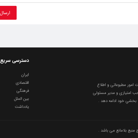
دسترسی سریع
ایران
اقتصادی
به شماره ثبت ۸۶۸۱۴ از معاونت امور مطبوعاتی و اطلاع
فرهنگی
و ارشاد اسلامی توفیق یافت از ۲۰ مرداد ماه سال ۱۳۹۹ با صاحب امتیازی و مدیر مسئولی
بین الملل
بخشیِ خود ادامه دهد .
یادداشت
نبع بلامانع می باشد .