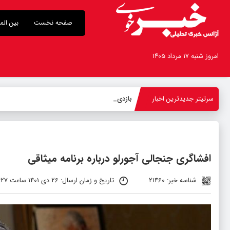
صفحه نخست
بین الم
امروز شنبه ۱۷ مرداد ۱۴۰۵
سرتیتر جدیدترین اخبار
بازدید استاندار آذربایج
_
افشاگری جنجالی آجورلو درباره برنامه میثاقی
شناسه خبر: 21460
تاریخ و زمان ارسال: 26 دی 1401 ساعت 11:27