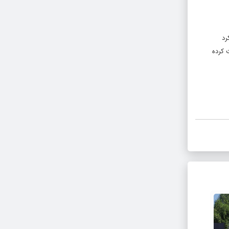
رد
 کرده