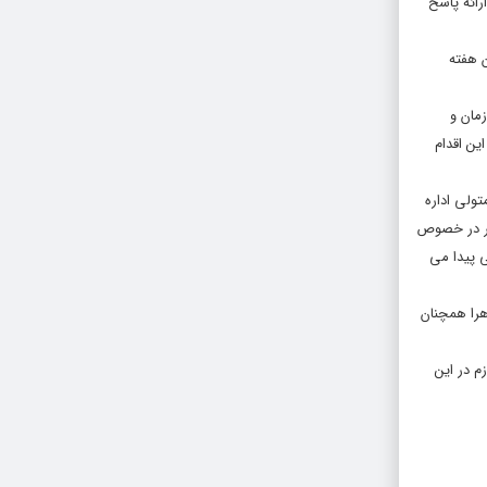
رائه پاسخ
ن هفته
مان و
ین اقدام
تولى اداره
نظر در خصوص
ى پیدا مى
هرا همچنان
م در این