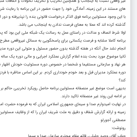
غیر واقعى نسبت به اینجانب و همچنین تخریب و تحریف تحولات و اتفاقات مثبت 
هاى مستند در این زمینه، آمادگى خود را جهت حضور در این برنامه با رعایت شرای
با این وجود مسئولین برنامه فوق الذکر درخواست قانونى بنده را نپذیرفته و دور
گذشته کرده اند که عملا به معنای فرصت ندادن به اینجانب می باشد.
اولا شرط انصاف و عدالت در راستاى عمل به رسالت یک شبکه ملى این بود که پ
برنامه کاملا مشابه و فرصت یکسانى براى پاسخگویى به مسائل غیرواقعى مطرح ش
انجام نشد حال آنکه در هفته گذشته بدون حضور مسئول و متولى این دوره مدی
ثانیا موضوع مورد بحث بنده اعلام گزارش عملکرد اجرایى و مالى دوره یک ساله باش
هر نهاد و سازمانى مستقیما و شخصا در خصوص دوره مسئولیت خودش اظهار نظر ک
دوره عملکرد مدیران قبل و بعد خودم خوددارى کردم. بر این اساس مناظره با فر
کند؟
بدیهى است موضع غیر منصفانه مسئولین برنامه حاصل رویکرد تخریبى حاکم بر برن
بر ادامه این روند غیر منصفانه تاکید دارند.
در نهایت امیدوارم صدا و سیماى جمهورى اسلامى ایران که به فرموده حضرت امام 
زمینه و ارائه گزارش شفاف و دقیق به ملت شریف ایران را که از وظایف مسئولین
مصطفی آجورلو
رونوشت:
جناب آقای وحید جلیلی، قائم مقام محترم سازمان صدا و سیما