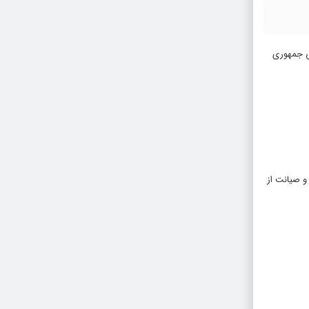
می جمهوری
و صیانت از