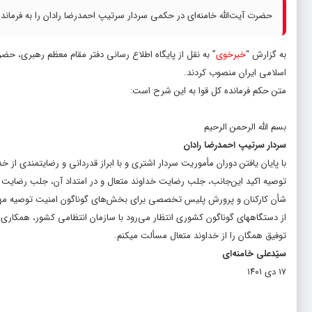
حضرت آیت‌الله خامنه‌ای در حکمی سردار سرتیپ احمدرضا رادان را به فرما
به گزارش “
خبرخوی
” به نقل از پایگاه اطلاع رسانی دفتر مقام معظم رهبری، حض
اسلامی ایران منصوب کردند.
متن حکم فرمانده کل قوا به این شرح است:
بسم الله الرحمن الرحیم
سردار سرتیپ احمدرضا رادان
با پایان یافتن دوران مأموریت سردار اشتری و با ابراز قدردانی و رضایتمندی ا
توصیه اکید این‌جانب، جلب رضایت خداوند متعال و در امتداد آن، جلب رضایت م
شأن کارکنان و پرورش پلیس تخصصی برای بخش‌های گوناگون امنیت توصیه مه
از دستگاههای گوناگون کشوری انتظار می‌رود با سازمان انتظامی کشور، همکاری لا
توفیق همگان را از خداوند متعال مسألت میکنم.
سیّدعلی خامنه‌ای
۱۷ دی ۱۴۰۱