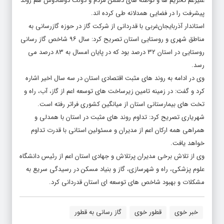
علیرغم تحریم ها و توطئه های دشمن مردم و دولت دوشادوش هم روند
پیشرفت را در فضایی همدلانه طی کرده اند.
استاندار آذربایجان‌غربی با قدردانی از شرکت گاز در حوزه گازرسانی به
مناطق شهری و روستایی استان تصریح کرد: سال ۹۶ شاخص گاز رسانی
روستایی در استان ۳۲ درصد بود که در پایان امسال به ۸۳ درصد می
رسد.
وی در ادامه به روند های مثبت اقتصادی استان در سه سال اخیر اشاره
کرد و گفت: در زمینه تامین زیرساخت های توسعه اعم از گاز، آب، راه و
تخت های بیمارستانی استان از میانگین کشوری فراتر رفته است.
شهریاری تصریح کرد: تداوم روند های مثبت در استان با همدلی و
همراهی همه ارکان اعم از مدیران و مسئولین استانی با قدرت تداوم
خواهد یافت.
وی از تلاش برخی مدیران پرتلاش و جهادی استان اعم از رئیس دانشگاه
علوم پزشکی، راه و شهرسازی، گاز و بنیاد مسکن در رسیدگی سریع به
مشکلات و بهبود شاخص های توسعه ای استان قدردانی کرد.
خبر خوی
قطور خوی
گاز رسانی به قطور