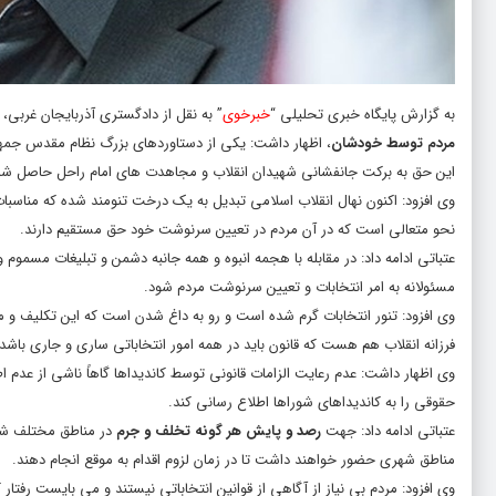
به گزارش پایگاه خبری تحلیلی “
خبرخوی
” به نقل از دادگستری آذربایجان غربی، 
مردم توسط خودشان
، اظهار داشت: یکی از دستاوردهای بزرگ نظام مقدس جم
این حق به برکت جانفشانی شهیدان انقلاب و مجاهدت های امام راحل حاصل ش
وی افزود: اکنون نهال انقلاب اسلامی تبدیل به یک درخت تنومند شده که مناسبا
نحو متعالی است که در آن مردم در تعیین سرنوشت خود حق مستقیم دارند.
عتباتی ادامه داد: در مقابله با هجمه انبوه و همه جانبه دشمن و تبلیغات مسم
مسئولانه به امر انتخابات و تعیین سرنوشت مردم شود.
وی افزود: تنور انتخابات گرم شده است و رو به داغ شدن است که این تکلیف و م
فرزانه انقلاب هم هست که قانون باید در همه امور انتخاباتی ساری و جاری باشد 
وی اظهار داشت: عدم رعایت الزامات قانونی توسط کاندیداها گاهاً ناشی از عدم 
حقوقی را به کاندیداهای شوراها اطلاع رسانی کند.
عتباتی ادامه داد: جهت
رصد و پایش هر گونه تخلف و جرم
در مناطق مختلف شهر
مناطق شهری حضور خواهند داشت تا در زمان لزوم اقدام به موقع انجام دهند.
وی افزود: مردم بی نیاز از آگاهی از قوانین انتخاباتی نیستند و می بایست رفتار 