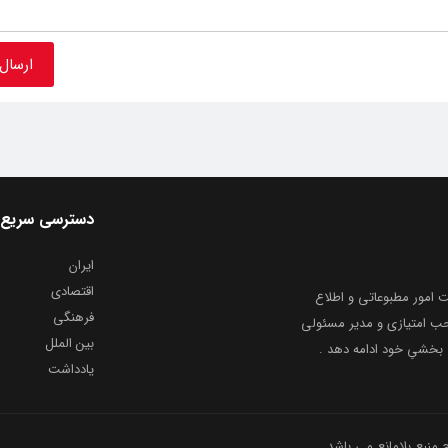
دسترسی سریع
ایران
اقتصادی
به شماره ثبت ۸۶۸۱۴ از معاونت امور مطبوعاتی و اطلاع
فرهنگی
و ارشاد اسلامی توفیق یافت از ۲۰ مرداد ماه سال ۱۳۹۹ با صاحب امتیازی و مدیر مسئولی
بین الملل
بخشیِ خود ادامه دهد .
یادداشت
نبع بلامانع می باشد .