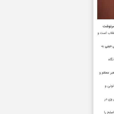
سرنوشت
قلاب است و
ی دینی
به
گاه
هبر معظم و
نونی و
 وی در
اصلح را