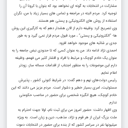
مشارکت در انتخابات به گونه ای نخواهد بود که بتوان با کرونا آن را
توجیه کرد. مردم البته در مراجعه و تماس های بسیار زیاد با من، نگران
استفاده از روش های الکترونیکی و پستی هم هستند.
وی تصریح کرد: وظیفه دارم از الان هشدار دهم که به کارگیری این روش
ها- “الکترونیکی و پستی” ، مورد قبول مردم قرار نمی گیرد و به طور
جدی بر شائبه های موجود خواهد افزود.
احمدی نژاد ادامه داد: من به عنوان کسی که تا حدودی نبض جامعه را به
عنوان یک خادم کوچک و مرتبط با افراد و اقشار کثیر می فهمم، وظیفه
دارم این موضوعات را به منظور اجتناب از اقدامات مساله ساز، زودتر
اعلام نمایم.
رئیس دولت‌های نهم و دهم گفت: در شرایط کنونی کشور ، پذیرش
مسئولیت، امری بسیار خطیر و دشوار است. مردم عزیز می دانند که این
خادم کوچک، هیچ انگیزه شخصی برای حضور در مناصب حکومتی
ندارم.
وی اظهار داشت: حضور امروز من برای ثبت نام، اولا جهت احترام به
ملت بزرگ ایران از هر قوم و نژاد، مذهب، دین و زبان است. به ویژه
میلیونها نفر در سراسر کشور که از بنده برای حضور در انتخابات دعوت