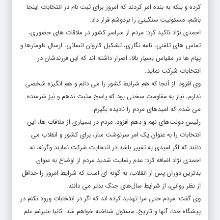
کرده و بلکه به بنده امر کردند که امروز برای ثبت نام در انتخابات اینجا
باشم، مسئولیت سنگینی را بردوشم قرار داد.
احمدی نژاد تاکید کرد: مردم از سراسر کشور در ملاقات های حضوری،
تماس های تلفنی، نامه نگاری، تشکیل کاروان انسانی، ارسال طومارها و
پیام ها در مقیاس بسیار بالا، اصرار داشته اند که این فرزندشان در
انتخابات شرکت نماید.
وی افزود: از آنجا که هم شرایط کشور را می دانم و هم انگیزه شخصی
ندارم، نیاز به مقاومت سختی بود که پاسخ مثبت ندهم و نیز شرمنده
می شدم که امیدهای مردم را نادیده بگیرم.
رئیس دولت‌های نهم و دهم افزود: مردم در بسیاری از ملاقات ها، این
انتخابات را به عنوان یک امر سرنوشت ساز، برای کشور و انقلاب می
دانند که اگر امیدی به تغییر باشد در انتخابات شرکت نمایند وگرنه، نه.
احمدی نژاد اضافه کرد: عدم رضایت شدید مردم از اوضاع به عنوان
بدترین دوران پس از انقلاب، به گونه ای است که شرایط امروز را حداقل
از نظر روانی، از شرایط سال‌های جنگ بدتر می دانند.
وی گفت: مردم حتی مرا تهدید کرده اند که اگر در انتخابات ورود نکنم در
پیشگاه خدا، آنها و تاریخ، مسئول شناخته خواهم شد. ثانیا علیرغم علم