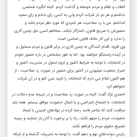
انقلاب و نظام و مردم حوصله و گذشت کردم. البته انگیزه شخصی
نداشتم و هر دو بار شرکت کردم ولی به کسی رای ندادم و رای سفید
انداختم. من با رد صلاحیت هر نامزدی که مورد نظر مردم باشد و
حضورش با صریح قانون، ناسازگار نباشد، مخالفم.کسی حق چنین کاری
را ندارد و این کار خلاف قانون اساسی است.
وی افزود: اقدام کنندگان به چنین کاری در برابر قانون و مردم مسئول و
در آینده پاسخگو خواهند بود. اما به طور مشخص در باره حضور خودم
در انتخابات با توجه به شرایط کشور و لزوم تحول در مدیریت کشور و
اصرار جمعیت میلیونی در کشور برای حضور در صورت رد صلاحیت ، از
هم اکنون اعلام می دارم که انتخابات را تایید نمی کنم و در آن شرکت
نخواهم کرد.
احمدی نژاد گفت: البته در صورت رد صلاحیت و در نتیجه عدم دخالت در
انتخابات، با اجتماع اعتراضی و یا اعمال خشونت موافق نیستم. همه باید
مراقبت کنند که عناصر فاسد رخنه کرده در نهادهای امنیتی با ایجاد
خشونت، مردم را متهم نکنند، راه را بر برخورد با آنان باز ننمایند و زمینه
تضییع حقوق مردم را فراهم نکنند.
رئیس دولت‌های نهم و دهم گفت: با توجه به تجربیات گذشته و از اینکه