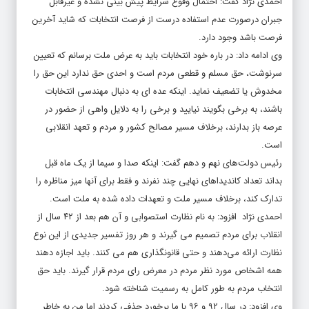
احمدی نژاد گفت: احتمال وقوع شرایط پیش بینی نشده و غیرقابل
جبران درصورت عدم استفاده درست از فرصت انتخابات که شاید آخرین
فرصت باشد وجود دارد.
وی ادامه داد: در باره خود انتخابات باید به عرض ملت برسانم که تعیین
سرنوشت، حق مسلم و قطعی مردم است و احدی حق ندارد این حق را
مخدوش یا تضعیف نماید. اینکه عده ای به دنبال مهندسی انتخابات
باشند، به برخی بگویند نیایید و برخی را به دلایل واهی از حضور در
عرصه باز بدارند، برخلاف مسیر مصالح کشور و مردم و تعهد انقلابی
است.
رئیس دولت‌های نهم و دهم گفت: اینکه صدا و سیما از یک ماه قبل
بداند تعداد کاندیداهای نهایی چند نفرند و فقط برای آنها میز مناظره را
تدارک کند، برخلاف مسیر ملت و تعهدات داده شده به ملت است.
احمدی نژاد افزود: به نام نظارت استصوابی و آن هم بعد از ۴۲ سال از
انقلاب برای مردم تصمیم می گیرند و هر روز تفسیر جدیدی از این نوع
نظارت ارائه می‌دهند و حتی قانونگذاری هم می کنند. باید اجازه دهند
همه اشخاص مورد نظر مردم در معرض رای مردم قرار گیرند. باید حق
انتخاب مردم به طور کامل به رسمیت شناخته شود.
وی افزود: در سال ۹۲ و ۹۶ با ما برخورد حذفی کردند اما من به خاطر