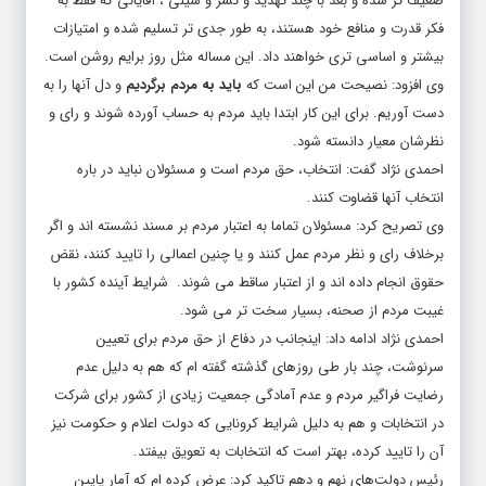
ضعیف تر شده و بعد با چند تهدید و تشر و سیلی ، آقایانی که فقط به
فکر قدرت و منافع خود هستند، به طور جدی تر تسلیم شده و امتیازات
بیشتر و اساسی تری خواهند داد. این مساله مثل روز برایم روشن است.
وی افزود: نصیحت من این است که
باید به مردم برگردیم
و دل آنها را به
دست آوریم. برای این کار ابتدا باید مردم به حساب آورده شوند و رای و
نظرشان معیار دانسته شود.
احمدی نژاد گفت: انتخاب، حق مردم است و مسئولان نباید در باره
انتخاب آنها قضاوت کنند.
وی تصریح کرد: مسئولان تماما به اعتبار مردم بر مسند نشسته اند و اگر
برخلاف رای و نظر مردم عمل کنند و یا چنین اعمالی را تایید کنند، نقض
حقوق انجام داده اند و از اعتبار ساقط می شوند. شرایط آینده کشور با
غیبت مردم از صحنه، بسیار سخت تر می شود.
احمدی نژاد ادامه داد: اینجانب در دفاع از حق مردم برای تعیین
سرنوشت، چند بار طی روزهای گذشته گفته ام که هم به دلیل عدم
رضایت فراگیر مردم و عدم آمادگی جمعیت زیادی از کشور برای شرکت
در انتخابات و هم به دلیل شرایط کرونایی که دولت اعلام و حکومت نیز
آن را تایید کرده، بهتر است که انتخابات به تعویق بیفتد.
رئیس دولت‌های نهم و دهم تاکید کرد: عرض کرده ام که آمار پایین