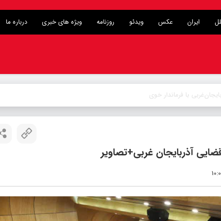
لل
ایران
عکس
ویدئو
روزنامه
ویژه های خبری
درباره ما
قضایی آذربایجان غربی+تصاویر