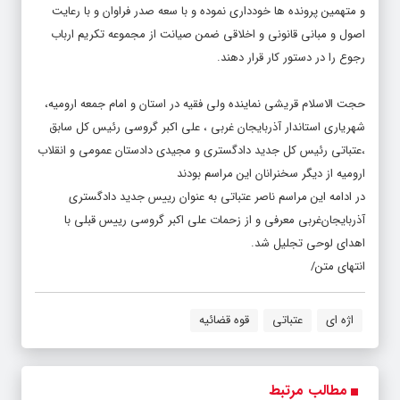
و متهمین پرونده ها خودداری نموده و با سعه صدر فراوان و با رعایت
اصول و مبانی قانونی و اخلاقی ضمن صیانت از مجموعه تکریم ارباب
رجوع را در دستور کار قرار دهند.
حجت الاسلام قریشی نماینده ولی فقیه در استان و امام جمعه ارومیه،
شهریاری استاندار آذربایجان غربی ، علی اکبر گروسی رئیس کل سابق
،عتباتی رئیس کل جدید دادگستری و مجیدی دادستان عمومی و انقلاب
ارومیه از دیگر سخنرانان این مراسم بودند
در ادامه این مراسم ناصر عتباتی به عنوان رییس جدید دادگستری
آذربایجان‌غربی معرفی و از زحمات علی اکبر گروسی رییس قبلی با
اهدای لوحی تجلیل شد.
انتهای متن/
اژه ای
عتباتی
قوه قضائیه
مطالب مرتبط