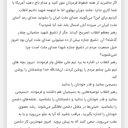
اگر حاضرید از همه خطوط قرمزتان عبور کنید و مدام باج دهید آمریکا با
شما کاری ندارد ؛مانند دوران پهلوی اما ما اینهمه شهید دادیم انقلاب
کردیم برای این؟ می‌گویند صدای ملت ایران را بشونید صدای رعد آسای
ملت ایران در سیزده آبان امسال بلند شد آیا شنیدید؟
رهبر معظم انقلاب تصریح کردند: مگر از تشیع شهید سلمیانی چقدر
گذشته؟ آن تشیع جنازه بیش از ده میلیونی صدای ملت ایران بود امروز
خیل جمعیت مردم در تشیع جنازه شهدا صدای ملت است چرا
نمی‌شنوید؟
رهبر انقلاب در اشاره به برد تیم ملی مقابل ولز فرمودند: دیروز بچه های
تیم ملی چشم مردم را روشن کردند، ان‌شاءالله خدا چشمشان را روشن
کند.
بسیجی بمانید و قدر خودتان را بدانید
رهبر انقلاب توصیه‌هایی به بسیجیان هم داشتند و فرمودند: «بسیجی
بمانید و قدر خودتان را بدانید و دشمنانتان را بشناسید. نقشه‌های دشمن
را بشناسید. خیلی‌ها در مقابل دشمن غافلگیر می‌شوند. رشد معنوی
خودتان را اندازه بگیرید، مراقب باشید که آیا به جلو می‌روید و یا به
عقب می‌روید، سعی کنید که به پیش بروید. امروز مهمترین کار دشمن