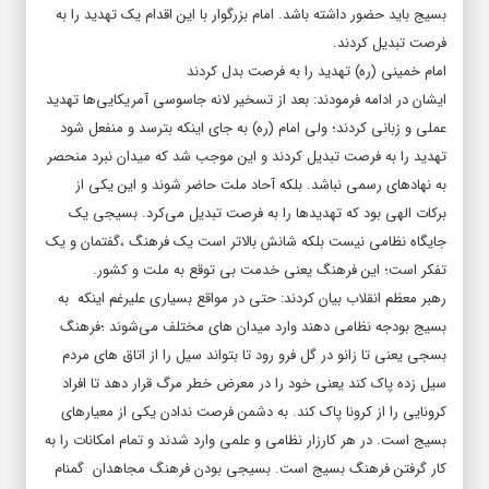
بسیج باید حضور داشته باشد. امام بزرگوار با این اقدام یک تهدید را به
فرصت تبدیل کردند.
امام خمینی (ره) تهدید را به فرصت بدل کردند
ایشان در ادامه فرمودند: بعد از تسخیر لانه جاسوسی آمریکایی‌ها تهدید
عملی و زبانی کردند‎؛ ولی امام (ره) به جای اینکه بترسد و منفعل شود
تهدید را به فرصت تبدیل کردند و این موجب شد که میدان نبرد منحصر
به نهاد‌های رسمی نباشد. بلکه آحاد ملت حاضر شوند و این یکی از
برکات الهی بود که تهدید‌ها را به فرصت تبدیل می‌کرد. بسیجی یک
جایگاه نظامی نیست بلکه شانش بالاتر است یک فرهنگ ‏،گفتمان و یک
تفکر است؛ این فرهنگ یعنی خدمت بی توقع به ملت و کشور.
رهبر معظم انقلاب بیان کردند: حتی در مواقع بسیاری علیرغم اینکه به
بسیج بودجه نظامی دهند وارد میدان های مختلف می‌شوند ؛فرهنگ
بسجی یعنی تا زانو در گل فرو رود تا بتواند سیل را از اتاق های مردم
سیل زده پاک کند یعنی خود را در معرض خطر مرگ قرار دهد تا افراد
کرونایی را از کرونا پاک کند. به دشمن فرصت ندادن یکی از معیارهای
بسیج است. در هر کارزار نظامی و علمی وارد شدند و تمام امکانات را به
کار گرفتن فرهنگ بسیج است. بسیجی بودن فرهنگ مجاهدان گمنام