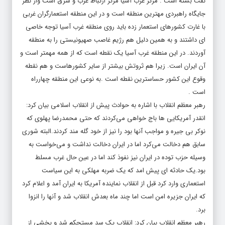
نفت بسته است . مرکز غرب آسیا مرکز ارتباط غرب و شرق است واز نظر
جایگاه راهبردی مهترین منطقه است و در این منطقه استعمارگران غربی
با غارت کشورهای استعمار زده باید روی منطقه غرب آسیا توجه خاصی
ای داشتند و به همین دلیل هم رژیم غاصب صهیونیستی را به منطقه
آوردند. در این منطقه غرب آسیا یک نقطه است که از همه مهمتر است و
آن ایران است. زیرا هم ثروتش بیشتر از سایر کشورهاست و هم نقطه
وقوع این کشور حساسترین نقطه است .به نوعی این منطقه چهارراه
است .
رهبر معظم انقلاب با اشاره به حوادث پیش از انقلاب اسلامی بیان کرد:
انقدر آمریکایی ها باج خواهی می‌کردند که حتی محمدرضا پهلوی که
نوکر بی جیره و مواجب آنها بود را نیز از خود گله مند کردند.البته شوری
سابق هم دخالت می‌کرد اما در ایران دخالت نداشت و می‌خواست به
وسیله حزب توده در ایران نیز نفوذ کند اما در عین حال غرب مسلط
بود.یک حادثه ای پیش امد که یک ضربه مهلکی به این سیاست
استعماری وارد کرد قبل از انقلاب نماینده آمریکا به ایران آمد و اعلام کرد
که ایران جزیره امن است اما چند ماه بعدش انقلاب شد و آنها را انزوا
برد.
رهبر معظم انقلاب بیان کرد: انقلاب یک سد مستحکم شد و بخشی از