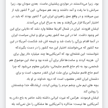
بود‎، زیرا می‌دانستند در مواردی پشتیبان ماست. بعدی سودان بود، زیرا
سرانش با ما رفت و آمد داشتند و بعد هم سومالی. این ۶ کشور باید از
بین میرفتند و در واقع عمق راهبردی ایران این ۶ کشور بودند که باید در
اختیار آمریکا قرار می‌گرفتند و بعد به سراغ ایران می‌آمدند.
ایشان افزودند: ایران در شمال آفریقا مطلقا وارد نشد که دلایلی برای این
امر وجود داشت. اما در این سه کشور یعنی عراق و لبنان سیاست ایران
در آنجا اقدام بزرگی را باعث شد و نتیجه اش شد شکست آمریکا در این
سه کشور که می‌خواستند اختیار این سه کشور را در دست بگیرندکه
نتوانستند؛ این نقشه‌ای بود که آمریکایی‌ها چند میلیارد دلار پول برای
آن هزینه کردند و ساعت‌ها فکر برای آن شده بود و نماد این موضوع هم
شخصی بود به نام حاج قاسم سلیمانی؛ بنابراین معلوم می‌شود که چرا
اسم حاج قاسم سلیمانی برای ملت ایران انقدر محبوب است و برای
دشمنان ایران انقدر مغضوب است که درود خداوند بر او باد.
بچه های تیم ملی چشم مردم را روشن کردند، ان‌شاءالله خدا چشمشان
را روشن کند
ایشان فرمودند: هرکس که غیرت ایرانی داشته باشد حاضر به باج دادن به
آمریکایی ها نیست‎؛ مذاکره با آمریکایی ها مشکلی را حل نمی‌کند بله