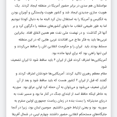
عوامشلان هم سدی در برابر حضور آمریکا در منطقه ایجاد کردند. یک
هویت سازی جدیدی ایجاد شد و کشور هویت وابستگی و آویزان بودن
به انگلیس و آمریکا را به استقلال بدل کرد.البته ما به دنبال کودتا نبودیم
اما به طور طبیعی انقلاب ما دلهای کشورهای منطقه را دگرگون کرد و بر
آنها اثر گذاشت و در نهضت ملی نفت هم همین اتفاق افتاد. بنابراین
غربی‌ها باید به فکر علاج می افتاندند غربی هایی که در این منطقه
مسلط بودند باید ایران را و حکومت انقلابی اش را ساقط می‌کردند و
این تنها راهی بود که برای اینها مانده بود.
آمریکایی‌ها اعتراف کردند قبل از ایران ۶ باید ساقط شود تا ایران تضعیف
شود
مقام معظم رهبری تاکید کردند: آمریکایی‌ها خودشان اعتراف کردند و
گفتند که قبل از ایران ۶ کشور هست که باید ساقط شود و بعد از آن
ایران ضعیف می‌شود و می‌توان به آن حمله کرد اولی عراق بود. سوریه
به خاطر اینکه حافظ اسد از ابتدای جنگ در کنار ما بود و مسیر نفت به
دریای مدیترانه را بست بنده در زمان ریاست جمهوری اولین سفرم به
سوریه بود و یعنی ارتباط خوبی داشتیم. سومین لبنان بود، زیرا در آنجا
جایگاه‌های مستحکم انقلابی حضور داشتند چهارم لیبی در شمال آفریقا