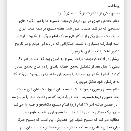
پرداخت.
بسیج یکی از ابتکارات بزرگ امام (ره) بود
مقام معظم رهبری در این دیدار فرموند: حسینه ما با نور انگیزه های
بسیجی که در شما هست منور شد. هفته بسیج بر همه ملت ایران
مبارک باد.بسیج یکی از ابتکارهای مبارک امام بزرگوار (ره) بود ؛ ایشان
البته ابتکارات بسیاری داشتند. ابتکاراتی که در زندگی مردم و در تاریخ
کشور افتخارات بسیاری را رقم زد.
ایشان در ادامه فرمودند: برکات بسیج به قدری بود که امام در آذر ۶۷
یعنی ۹ سال بعد از تشکیل بسیج خطابه بلندی را در مدح بسیج صادر
کردند. امام (ره) در این خطابه با بسیجیان مانند پدری برخود می‌کند که
به فرزندان خود عشق می‌ورزد.
مقام معظم رهبری فرمودند: شما بسیجیان امروز مخاطبان این بیانات
امام خمینی (ره) هستیند. امام می‌فرمایند که من دست شما را می‌بوسم
‎؛ در همین بیانیه آذر ۶۷ امام (ره) اعلام بسیج دانشجو و طلبه را می‌کند
و این یک معنای خاصی داارد که از دانشجویان و طلاب علوم دینی
مطالبه می‌کند که بسیج شوند این معنایش این است که بسیج صرفا
برای میدان نظامی نیست بلکه در همه عرصه‌ها از جمله میدان علم