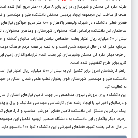
طرف اداره کل مسکن و شهرسازی در زیر بنای ۸ هزار ۶۰۰متر مربع آغاز شده است.
هدف از ساخت این مجموعه ایجاد پردیس مستقل دانشکده فنی و مهندسی و تامی
فضای فعلی دانشکده در شهرک ولیعصر با۲هزار و ۸۰۰ متر مربع جواگوی نیازهای آموزشی این دانشکده نیست و نیاز به تکمیل و بهره برداری از این طرح نیمه تمام هست .
بیش از ۶۰ میلیارد ریال اعتبار بعلت اختصاص نیافتن اعتبارات سالهای گذشته و حتی اعتبارات ملی و توازن منطقه ای نیمه تمام مانده است.
سرمایه ملی که در حال فرسوده شدن است و به قصه پر غصه مردم فرهنگ دوس
از طرف دیگر اداره کل مسکن وشهرسازی نیز بعلت اتمام قراردادواگذاری زمین ای
کاربریهای طرح تفضیلی شده است.
ازنظر کارشناسان امروز برای تکمیل آن به بیش از ۵۰۰ میلیارد ریال اعتبار نیاز است.
به فعالیت کرد.
این دانشکده برای پرورش نیروی متخصص در جهت تامین نیازهای استان از سال ۱۳۸۹ با جذب دانشجو در مقطع کارشناسی مهندسی عمران در این مسیر قدم برداش
و درسالهای اخیر نیز با ایجاد رشته های کارشناسی مهندسی مکانیک و برق و پ
اینک بزرگترین مشکل این دانشکده تامین فضای آموزشی مناسب و کارگاهها
ازطرف دیگر واگذاری این دانشکده به دانشگاه صنعتی ارومیه تکمیل این مجموعه 
در حال حاضر بعلت کمبود فضاهای اموزشی این دانشکده تنها ۶۰۰ دانشجو دارد.