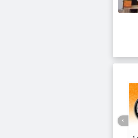
›
از
استمداد