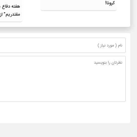
کرونا!
مقتدریم” از