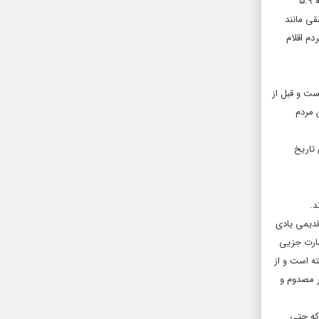
” به نقل از ستاره صبح – الهام روحانی: شامگاه شنبه شب، ساعت ۲۱:۴۴ شهرستان خوی واقع در استان آذربایجان غربی و روستاهای اطراف آن زلزله ۵.۹
ناطقی مانند
دم اقلام
ست و قبل از
 مردم
های تاریخ
د.
قدیمی یادی
رهای اطراف آسیب جدی دیدند و باعث خسارت کلی به هزار و ۱۰۰ واحد و خسارت جزیی
 ماه گذشته است و از
 بیشتر نمی‌گذرد که بسیاری از خانه‌هایی که در آن زلزله آسیب جزیی دیده بودند در این زلزله فروریختند. در این زلزله ۱۰۷۵ نفر مصدوم و
تا ۵۰ بار تکرار شده است جوری که حتی