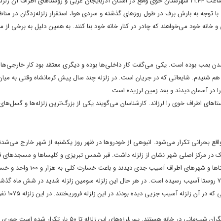
له به ۷۰ روستا آسیب واردشده است. با توجه به بارش برف در طول روزهای گذشته و سردی هوا، استقرار زلزله‌زدگان در م
انه خود می‌خواهند که چادر در کنار خانه خود بنا کنند. به همین دلیل به برخی از مر
دن بمب بوده است. یکی می‌گفت کار داخلی‌ها بوده و دیگری معتقد بود کار خارجی‌ها
ن هم شنیدم. شایعاتی که در جریان است. در زلزله چند سال پیش کرمانشاه وقتی به میان
ا در آسمان دیدند و بعد زمین لرزیده است.
ار ۲۸ دی زمین‌لرزه‌ای به بزرگی ۵.۴ ریشتر شهر و روستاهای اطراف خوی را لرزاند. کارشناسان می‌گویند یکی از بزرگ‌ترین زلزله‌ها و گسل‌
قع بحرانی تکرار می‌شود. انبوهی از خودروها در ظهر روز یکشنبه از شهر خارج می‌شدن
فیک در مرکز اصلی شهر نشان از زلزله داشت. قبر شمس تبریزی و کلیساها و مسجدهای 
در شهر خوی وجود دارد. البته شهر خوی آسیب جدی از زلزله ندیده بود؛ اما روستاها و شه
به بیش از چهار هزار واحد مسکونی شهری و روستایی شده است. همچنین به ۷۰ روستا آسیب رسیده است. در هر حال این زلزله سومین زلزله شدید در شش
زلزله آخر یعنی زلزله ۵.۴ ریشتری ده روز
به غیر روستاها و خانه‌های تخریب‌شده، مردمی که خانه‌هایشان سالم است هم نگران شب‌مانی در خانه هستند. پس‌لرزه‌های این زلزله 