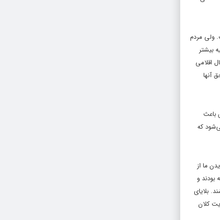
شی احداث کرده که در خوی ۲۵ نقطه آماده‌شده است. ولی مردم
ه بیشتر
ال اقلامی
ق آنها
س باعث
‌شود که
دن ما از
 بودند و
. بلایای
یت کلان