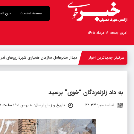
صفحه نخست
بین الم
امروز جمعه ۱۶ مرداد ۱۴۰۵
سرتیتر جدیدترین اخبار
-
به داد زلزله‌زدگان “خوی” برسید
شناسه خبر: 22133
تاریخ و زمان ارسال: 10 بهمن 1401 ساعت 11:37