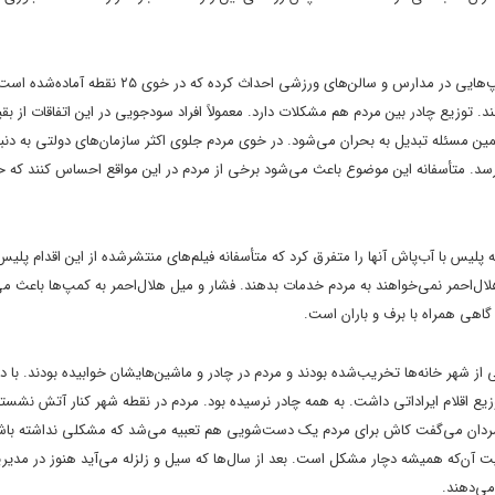
در خوی مثل همه مناطق سیل‌زده و زلزله‌زده‌ مشکل اسکان است. هلال‌احمر کمپ‌هایی در مدارس و سالن‌های ورز
ند. توزیع چادر بین مردم هم مشکلات دارد. معمولاً افراد سودجویی در این اتفاقات از بقی
 همین مسئله تبدیل به بحران می‌شود. در خوی مردم جلوی اکثر سازمان‌های دولتی به دنب
می‌رسد. متأسفانه این موضوع باعث می‌شود برخی از مردم در این مواقع احساس کنند که ح
 پلیس با آب‌پاش آنها را متفرق کرد که متأسفانه فیلم‌های منتشرشده از این اقدام پلی
‌احمر نمی‌خواهند به مردم خدمات بدهند. فشار و میل هلال‌احمر به کمپ‌ها باعث می
اهی همراه با برف و باران است.
 شهر خانه‌ها تخریب‌شده بودند و مردم در چادر و ماشین‌هایشان خوابیده بودند. با دی
ع اقلام ایراداتی داشت. به همه چادر نرسیده بود. مردم در نقطه شهر کنار آتش نشسته
 مردان می‌گفت کاش برای مردم یک دست‌شویی هم تعبیه می‌شد که مشکلی نداشته باشند
 آن‌که همیشه دچار مشکل است. بعد از سال‌ها که سیل و زلزله می‌آید هنوز در مدیر
می‌دهند.