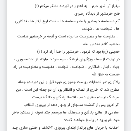
فتح خرمشهر از دیدگاه رهبری:
آنچه حماسه خرمشهر را مادر حماسه ها ساخت اوج ایثار ها ، فداکاری
ها ، شجاعت ها ، شهادت
ا ، مقاومت ها و مظلومیت ها بوده است و آنچه بر خرمشهر قداست
بخشید کلام مقدس امام
خمینی (ره) بود که فرمود : خرمشهر را خدا آزاد کرد (۲)
در نهایت از جمله ویژگیهای فرهنگ سوم خرداد عبارتند از :خدامحوری ،
جهاد ، ایثار ، فداکاری ، شجاعت ، شهادت ، مقاومت و مظلومیت در راه
خدمت به خلق الله
یادآوری :در انتخابات ریاست جمهوری دوره قبل و این دوره دو جمله
مطرح شد که خارج از انصاف و انتظار بود آن دو جمله این است : من
سرهنگ نیستم حقوق دانم ، اقتصاد پادگان و دادگاه نیست
اگر امروز پس از گذشت متـجاوز از چـهار دهه از پیروزی انـقلاب
اسلامی از اهالی پادگان و سرهنگ ها بپرسیم چتد نموته از عملکرد فاخر
خود نام ببرید در پاسخ خواهند گفت:
۱-مقابله با جریان های برانداز ابتدای پیروزی ۲-کشف و خنثی سازی چند
کودتای آمریکایی ۳-مبارزه مستمر و بی امان با مواد مخدر ۴-فتح