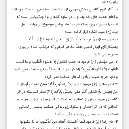
ب: آثار شوم گناهان بخش مهمی از ناملایمات اجتماعی ، مصائب و بلایا
و قطع نعمت های خداوند و … در سایه گناهان و آلودگیهایی است که
انسانها بصورت روزمره انجام میدهند و این موضوع در روایات اهل
بیت(ع) مورد اشاره قرار گرفته است
۱-رسول خدا(ص) فرمود: یَا أَبَا ذَرٍّ إِنَّ اَلرَّجُلَ لَیُحْرَمُ اَلرِّزْقَ ِالذَّنْبِ
یُصِیبُهُ(۱)ای ابوذر آدمی بعضاً بخاطر گناهی که مرتکب شده از روزی
محروم می شود
۲-امیر مؤمنان (ع) فرمود:مَا جَفَّتِ اَلدُّمُوعُ ِلاَّ لِقَسْوَهِ اَلْقُلُوبِ وَ مَا قَسَتِ
اَلْقُلُوبُ إِلاَّ لِکَثْرَهِ اَلذُّنُوبِ(۲)اشکها جز در اثر سنگ دلی خشک نمی شوند
و دلها جز به سبب زیادی گناهان سخت نمی گردد
۳-امام صادق (ع) فرمود:مَنْ یَمُوتُ بِالذُّنُوبِ أَکْثَرُ مِمَّنْ یَمُوتُ بِالْآجَالِ وَ
مَنْ یَعِیشُ بِالْإِحْسَانِ أَکْثَرُ مِمَّنْ یَعِیشُ بِالْأَعْمَارِ(۳)شمار کسانیکه در اثر
گناه می میرند بیش از کسانی است که در اثر رسیدن اجل میمیرند و
کسانی که در اثر احسان و نیکوکاری زندگی میکنند بیشتر از کسانی
است که با عمر معمولی خود زندگی میکنند
۴-امام رضا (ع) فرمود:کُلَّمَا أَحْــدَثَ اَلْعِبَادُ مِنَ اَلذُّنُـوبِ مَا لَمْ یَکـُونُوا
یَعْمَلُونَ أَحْدَثَ اَللَّهُ لَهُمْ مِنَ اَلْبَلاَءِ مَا لَمْ یَکُونُوا یَعْرِفُونَ(۱)هرگاه بندگان