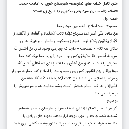
الاسلام والمسلمین سید رضی شکوری به شرح زیر است:
خطبه اول:
موضوع: الف: اصلاح رابطه بین خود وخدا
عَنْ مَوْلانا علّی أمیر المؤمنین(ع):إِنَّمَا کَانَتِ اَلْحُکَمَاءُ وَ اَلْعُلَمَاءُ وَ اَلْأَتْقِیَاءُ وَ
اَلْأَبْرَارُ یَکْتُبُونَ بِثَلاَثَهٍ لَیْسَ مَعَهُمْ رَابِعٌحکیمان عالمان ، پرهیزکارهان و
نیکان سه کلام = نصیحت = دارند که چهارمی وجود نداردمَنْ أَحْسَنَ لِلَّهِ
سَرِیرَتَهُ أَحْسَنَ اَللَّهُ عَلاَنِیَتَهُهرکس نهان خود را برای خدا نیک کند خدا
افکارش را نیک میکندوَ مَنْ أَصْلَحَ فِیمَا بَیْنَهُ وَ بَیْنَ اَللَّهِ تَعَالَى أَصْلَحَ اَللَّهُ
فِیمَا بَیْنَهُ وَ بَیْنَ اَلنَّاسِهر کس بیان خود و خدا را اصلاح کند خداوند مین او
و مردم را اصلاح می کند وَ مَنْ کَانَتِ اَلْآخِرَهُ هَمَّهُ کَفَاهُ اَللَّهُ هَمَّهُ مِنَ
اَلدُّنْیَا(۱)و هر کس تمام همتش آخرت باشد خداوند هم و غم دنیایش را
بر طرف می کند
توضیح :
اگر هر کدام از انسانها زندگی گذشته خود و اطرافیان و سایر اشخاص
شناخته شده جامعه را مورد توجه قرار بدهند نمونه های زیادی را
مشاهده خواهند کرد در اثر رعایت موراد مذکور چه جایگاهی برای خود
رقم زده اند