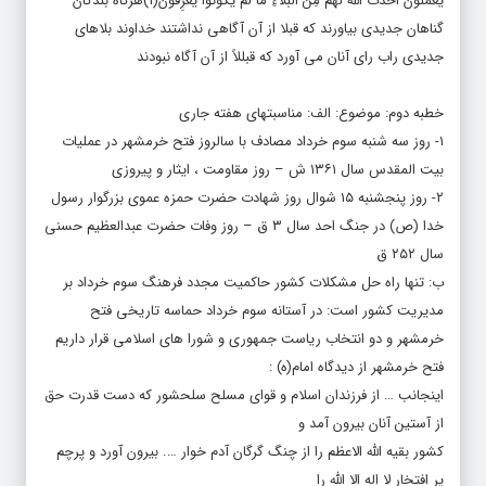
گناهان جدیدی بیاورند که قبلا از آن آگاهی نداشتند خداوند بلاهای
جدیدی راب رای آنان می آورد که قبللاً از آن آگاه نبودند
خطبه دوم: موضوع: الف: مناسبتهای هفته جاری
۱- روز سه شنبه سوم خرداد مصادف با سالروز فتح خرمشهر در عملیات
بیت المقدس سال ۱۳۶۱ ش – روز مقاومت ، ایثار و پیروزی
۲- روز پنجشنبه ۱۵ شوال روز شهادت حضرت حمزه عموی بزرگوار رسول
خدا (ص) در جنگ احد سال ۳ ق – روز وفات حضرت عبدالعظیم حسنی
سال ۲۵۲ ق
ب: تنها راه حل مشکلات کشور حاکمیت مجدد فرهنگ سوم خرداد بر
مدیریت کشور است: در آستانه سوم خرداد حماسه تاریخی فتح
خرمشهر و دو انتخاب ریاست جمهوری و شورا های اسلامی قرار داریم
فتح خرمشهر از دیدگاه امام(ه) :
اینجانب … از فرزندان اسلام و قوای مسلح سلحشور که دست قدرت حق
از آستین آنان بیرون آمد و
کشور بقیه الله الاعظم را از چنگ گرگان آدم خوار …. بیرون آورد و پرچم
پر افتخار لا اله الا الله را
برفراز آن شهر خرم … به اهتزاز در آوردند تشکر میکنم.(۱)