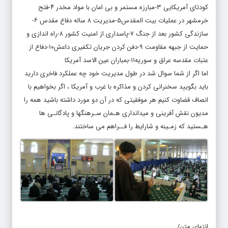
خرمشهر در عملیات بیت المقدس۵-مدیریت ۸ ساله دفاع مقدس ۶-
سازندگی کشور بعد از جنگ ۷-پاسداری از امنیت کشور ۸-راه اندازی و
حمایت از جبهه مقاومت ۹-دفن کردن جریان تکفیری داعش۱۰-دفاع از
عتبات مقدسه عراق و سوریه۱۱-بمباران عین الاسد آمریکا
اما اگر از شما سوال شد در طول مدیریت خود چه عملکرد فاخری دارید
باید بگویید سخنرانی کردن و مذاکره با غرب و آمریکا ، اگر بخواهیم با
انصاف قضاوت کنیم هر موفقیتی که در آن دو مورد داشته باشید همه را
مدیون نقش آفرینی و میدانداری هـمان سـرهنگها و پادگانـی ها
هـستید که زمـینه و شارایط را فــراهم می ساختند.
انتهای متن/