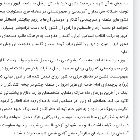
سفارتش به آن شهر، چهره ضد بشری خود را بیش از قبل به منصه ظهور رساند و نن
توطئه خبیثانه سردمداران آمریکایی و صهیونیستی در معامله قرن مسئولیت بیش
کشورهای منطقه و هم پیمانی آشکار و دوستی آن‌ها با رژیم جنایتکار اشغالگر 
نخواهد توانست آرمان فلسطین و آزادی آن کشور را به دست فراموشی بسپارد.
امروز به برکت انقلاب اسلامی ایران، گفتمان مقاومت به فرهنگ غالب ملت‌های من
محور غربی -عبری و عربی را نقش برآب کرده است و گفتمان مقاومت آن چنان عزت
ندارد.
امروز خوشبختانه انتفاضه به یک قدرت بی بدیلی تبدیل شده و خواب راحت را ا
(ره) با پرچمداری امام خامنه ای عزیز امروز در منطقه چشم در چشم اشغالگران 
اینک در آخرین روزهای ماه مبارک رمضان، متخصصان وزارت دفاع و پشتیبانی 
تاکید می‌کند: همانطور که ولی امر مسلمین امام خامنه‌ای (مد ظله العالی) ‌فرمو
ننگینش نزدیک می‌شود و به طور حتم توطئه خطرناک و فتنه بزرگ جبهه دشمن در 
فرات» و شکل‌گیری منطقه جدید با مهندسی آمریکایی هرگز تحقق نخواهد یافت.
در پایان با گرامیداشت یاد و نام شهدای آزادی فلسطین شریف و جبهه مقاومت بو
آینده‌ای نزدیک جهانیان نظاره‌گر جشن آزادی قدس شریف خواهند شد.»