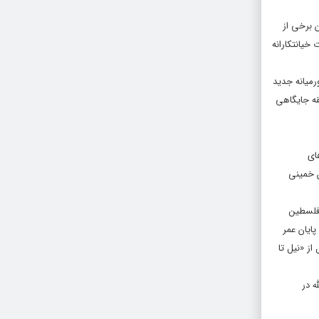
 برخی از
خیانتکارانه
رمیانه جدید
قه جایگاهی
 و شهرک‌های
 و فرزندان خمینی
فلسطین
پایان عمر
ز «نیل تا
ه در