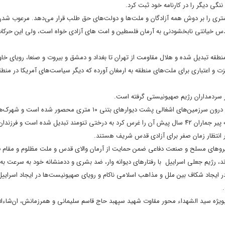
گی دیگر را در کارنامه خود ثبت کرد.
تری را بر دوش همه آزادگان و ملت‌ها و دولت‌های حق طلب قرار می‌دهد. مرعوب شدن
قدس خیانتی نابخشودنی به آرمان فلسطین و امت های آزادی خواه است، ولی این حرکات 
طقه تبدیل شده و هلال مقاومت از تهران تا بغداد و دمشق و بیروت و صنعا، رویای خاو
 و اعتباری برای ملت‌های منطقه به ارمغان آورده که دیگر سیاست‌های آمریکا در منط
ز سردمداران رژیم صهیونیستی گرفته است.
رژیم صهیونیستی که روزی رویای سیطره از نیل تا فرات را در سر داشت امروز در درون سرزمین‌های اشغالی پشت دیوارهای بتنی ۱۰ متری محصور شده است
صهیونیست نشین در مناطق مرزی به شهر ارواح تبدیل شده اند و امروز نهالی که پیر جماران ۴۲ سال پیش آن را غرس کرد به درختی تنومند تبدیل شده است
در انتظار زمان صفر برای آزادی قدس شریف هستند.
نیروهای مسلح و صنعت دفاعی ‌ضمن حمایت از آرمان والای قدس و ملت مظلوم و مقام 
دند، ‌رژیم جعلی اسراییل با رفتارهای دیوانه وار، ضد بشری و ددمنشانه خود به سرعت به 
ایجاد شکاف بین ملل و مذاهب اسلامی ناکام و رویای صهیونیست‌ها در ایجاد اسراییل ا
یژه سید الشهداء محور مقاوت شهید سپهبد حاج قاسم سلیمانی و همرزمانش، ان‌شاء‌الل