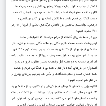
سعید نمکی در حاشیه جلسه کمیته ملی واکسن سخن می‌گفت، ضمن
تشکر از مردم به دلیل رعایت پروتکل‌های بهداشتی و محدودیت ها،
اظهار داشت: «خوشبختانه با مراعات گسترده مردم و با تلاشی که همه
دست اندکاران انجام دادند و با تلاش شبانه روزی کادر بهداشتی و
درمانی، توانستیم پنجمین روز کاهش مرگ‌های ناشی از کرونا را به زیر
۴۰۰ تجربه کنیم.»
وی در ادامه به روال گذشته از مردم خواست که «شرایط را مانند
اردیبهشت ماه به سمت عادی انگاری و ساده انگاری نبرند» و افزود: «از
۱۶۰ شهر قرمز، بیش از ۱۳۰ شهر به سمت نارنجی رفت. گرچه ۳۴ شهر
جدید از شهر‌های زرد به دلیل عدم رعایت پروتکل‌ها به سمت قرمز رفتند،
اما امروز نسبت به دو هفته قبل وضعیت بسیار مطلوب تری داریم و
امیدوارم در روز‌های آینده باز هم با همدلی و همگامی مردم و رعایت
همه اقشار، کسبه و تمام دستگاه‌ها و ارگان ها، بتوانیم روز‌های بهتری را
در کنار هم تجربه کنیم.»
اشاره وزیر به کاهش شهر‌های قرمز کرونایی در کشورمان از ۱۶۰ شهر به
۶۴ شهر در حالی است که
سخنگوی وزارت بهداشت روز گذشته در اعلام
وضعیت استان‌های کشورمان گفته بود
: «استان‌های تهران، اصفهان، قم،
آذربایجان شرقی، خراسان جنوبی، سمنان، قزوین، لرستان، اردبیل،