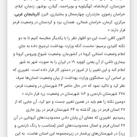
خوزستان، کرمانشاه، کهگیلویه و بویراحمد، گیلان، بوشهر، زنجان، ایلام،
خراسان رضوی، مازندران، چهارمحال و بختیاری، البرز،
آذربایجان غربی
،
مرکزی، کرمان، خراسان شمالی، همدان، یزد و کردستان در وضعیت قرمز
قرار دارند.»
اکنون کافی است این دو اظهار نظر را با یکدیگر مقایسه کنیم تا به دو
نکته کلیدی برسیم؛ نخست آنکه وزارت بهداشت ترجیح داده به جای
اعلام وضعیت استانی کرونا در کشورمان، وضعیت شیوع ویروس کرونا و
بیماری ناشی از آن یعنی کووید ۱۹ در ایران را به صورت شهر به شهر
اعلام کند و این تغییر را از امروز در دستور کار قرار داده است. تغییری که
بر اساس آن، سخنگوی وزارت بهداشت از بیان وضعیت استان‌ها صرف
نظر کرد و
تاکید نمود
که «در حال حاضر ۶۴ شهرستان در وضعیت قرمز،
۲۷۸ شهرستان نارنجی و ۱۰۶ شهرستان در وضعیت زرد قرار دارند.»
دومین نکته را هم باید در همین تغییر جست و جو کرد، آن جایی که از
۲۷ استان قرمز در روز گذشته به ۶۴ شهرستان قرمز در روز جاری
رسیدیم. تغییری که معنای آن پایان دادن محدودیت‌های کرونایی در آن
۲۷ استان قرمز و اعمال محدودیت‌های کمتر (متناسب با رنگ نارنجی و
زرد) در شهرستان‌های پرشمار در زیرمجموعه این استان هاست. به این