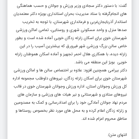
گفت: با دستور دکتر سجادی وزیر ورزش و جوانان و حسب هماهنگی
های انجام‌گرفته با ستاد مدیریت بحران استانداری بویژه دکتر معتمدیان
استاندار آذربایجان‌غربی و فرمانداری شهرستان، با توجه به تخریب
صدها منزل و واحد مسکونی شهری و روستایی، تمامی اماکن ورزشی
شهرستان خوی برای اسکان زلزله زدگان خویی آماده شده است و بطور
خاص سالن بزرگ ورزشی شهر فیرورق که بیشترین آسیب را در این
زلزله دیده، با همکاری هلال احمر تجهیز و آماده اسکان هموطنان زلزله
خویی بویژ این منطقه می باشد.
دکتر بیرامی همچنین افزود: علاوه بر اختصاص سالن ها و اماکن ورزشی
شهرستان خوی برای اسکان زلزله زدگان، نیروهای داوطلب مجموعه اداره
کل ورزش وجوانان استان، اداره ورزش وجوانان شهرستان خوی در قالب
نیروهای ستادی و شهرستانی و نیر هیات های ورزشی و سازمان های
مردم نهاد جوانان آمادگی خود را برای امدادرسانی و کمک به مصدومین
و زلزله زدگان اعلام کرده و به محل های مورد نظر بخصوص روستاها و
مناطق محروم اعزام شده اند.
انتهای متن/