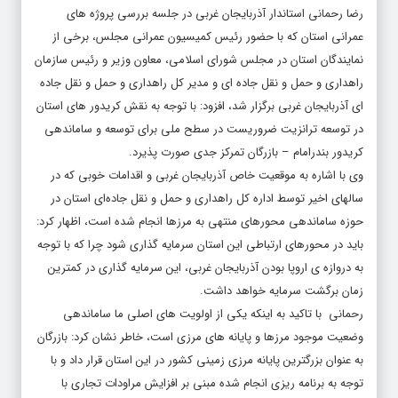
رضا رحمانی استاندار آذربایجان غربی در جلسه بررسی پروژه های
عمرانی استان که با حضور رئیس کمیسیون عمرانی مجلس، برخی از
نمایندگان استان در مجلس شورای اسلامی، معاون وزیر و رئیس سازمان
راهداری و حمل و نقل جاده ای و مدیر کل راهداری و حمل و نقل جاده
ای آذربایجان غربی برگزار شد، افزود: با توجه به نقش کریدور های استان
در توسعه ترانزیت ضروریست در سطح ملی برای توسعه و ساماندهی
کریدور بندرامام – بازرگان تمرکز جدی صورت پذیرد.
وی با اشاره به موقعیت خاص آذربایجان‌ غربی و اقدامات خوبی که در
سالهای اخیر توسط اداره کل راهداری و حمل‌ و نقل جاده‌ای استان در
حوزه ساماندهی محورهای منتهی به مرزها انجام شده است، اظهار کرد:
باید در محورهای ارتباطی این استان سرمایه گذاری شود چرا که با توجه
به دروازه ی اروپا بودن آذربایجان‌ غربی، این سرمایه گذاری در کمترین
زمان برگشت سرمایه خواهد داشت.
رحمانی با تاکید به اینکه یکی از اولویت های اصلی ما ساماندهی
وضعیت موجود مرزها و پایانه های مرزی است، خاطر نشان کرد: بازرگان
به عنوان بزرگترین پایانه مرزی زمینی کشور در این استان قرار داد و با
توجه به برنامه ریزی انجام شده مبنی بر افزایش مراودات تجاری با