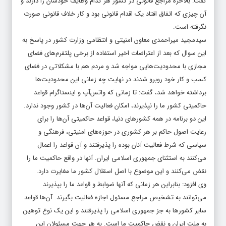
آن چیزی که اتفاق افتاد یک اقدام قانونی بود و کار خلاف قانونی صورت
نگرفته است.
سیدمجید میراحمدی معاون امنیتی و انتظامی وزارت کشور در پاسخ به
این سوال که بعد از اعتراضات اخیر استفاده از برخی پلتفرم‌های فضای
مجازی با محدودیت‌هایی مواجه شد و مردم هم با مشکلاتی در فضای
کسب و کار خود روبرو شدند در نهایت چه زمانی این محدودیت‌ها
برداشته خواهد شد، گفت: تا زمانی که واتس‌آپ و اینستاگرام قواعد
حاکمیتی کشور ما را نپذیرند، امکان فعالیت آن‌ها در کشور وجود ندارد.
این دو برنامه در همه کشورهای دنیا، قواعد حاکمیتی آن‌ها را برای
رعایت اصول حاکم بر هر کشوری در حوزه‌های امنیتی، فرهنگی و
سیاسی که شرط فعالیت آنان بوده را پذیرفتند و آن قواعد را اعمال
می‌کنند به استثنای جمهوری اسلامی ایران. آنها در واقع حاکمیت ما را
نقض می‌کنند و این موضوع با اصل اسقلال کشور ما مغایرت دارد.
وی افزود: بنابراین هر زمانی که آنها ضوابط و قواعد ما را بپذیرند
می‌توانند به تشخیص مراجع مسئول اجازه فعالیت بگیرند. آن‌ها قواعد
سایر کشورها به جز جمهوری اسلامی را پذیرفتند و این یک نوع توهین
به ملت ایران و نقض حاکمیت ما است. به هر جهت مسئولان این
حوزه، این موضوع را مدیریت می‌کنند و از نظر ما واتس‌آپ و اینستاگرام