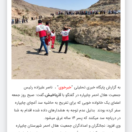
به گزارش پایگاه خبری تحلیلی “
خبرخوی
” ، ناصر علیزاده رئیس
جمعیت هلال احمر چایپاره در گفتگو با
آذرباخیش
،گفت: صبح روز جمعه
اعضای یک خانواده خویی که برای تفریح به حاشیه سد آغچای چایپاره
سفر کرده بودند بدلیل عدم توجه به هشدارهای داده شده اقدام به شنا
در دریاچه سد میکنند که پسر ۱۴ ساله غرق میشود.
وی افزود: نجاتگران و امدادگران جمعیت هلال احمر شهرستان چایپاره
پس از دریافت گزارش سریعاً جهت امداد رسانی به محل حادثه اعزام