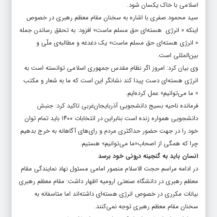
اسلامی با خاک یکسان شود.
سید محمود صفری با اشاره به سخنان مقام معظم رهبری در خصوص
اینکه « انرژی هسته‌ای حق مسلم ماست» افزود: به تحقق رساندن جمله
« انرژی هسته‌ای حق مسلم ماست» یک دغدغه و مطالبه‌ی ملّی و
بین‌المللی است.
وی بیان کرد: امروز اگر نظام مقدس جمهوری اسلامی توانسته است به
انرژی هسته‌ای دست پیدا کند نشانگر این است که ما به شعار و مکتب
« ما می‌توانیم» عمل کرده‌ایم.
فرمانده ناحیه بسیج دانشجویی آذربایجان‌غربی تاکید کرد: جنبش
دانشجویی همواره زنده است بنابراین در انتخابات ۱۴۰۰ باید تمام توان
خود را در جهت حضور حداکثری مردم و رای‌های آگاهانه به خرج بدهیم
چرا که همگی از اصحاب«ما می‌توانیم» هستیم.
انسان باید به گنجینه درونی خود برسد
در ادامه مراسم حجت الاسلام منصور امامی مسئول نهاد نمایندگی مقام
معظم رهبری در دانشگاه صنعتی ارومیه اظهار داشت: مقام معظم رهبری
بیانات مکرری در خصوص انرژی هسته‌ای داشته‌اند اما متاسفانه به
سخنان مقام معظم رهبری توجه نمی‌کنند.