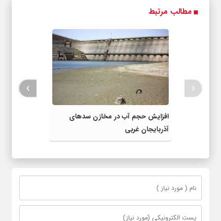
مطالب مرتبط
›
‹
افزایش حجم آب در مخازن سدهای
آذربایجان غربی