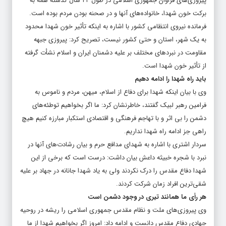
پیروزی‌های فراوان جمهوری اسلامی در طول ۴۲ سال گذشته همه به
برکت خون شهدا، خانواده‌های آنها و در صحنه بودن مردم بوده است.
فرمانده نیروی انتظامی کشور با اشاره به اینکه تأثیر خون شهدا محدود
به یک شهر، استان و حتی کشور نیست، تصریح کرد: پیروزی جبهه
مقاومت در نبردهای مختلف بر علیه دشمنان ایران و اسلام نشأت گرفته
از تأثیر خون شهدا است.
باید راه شهدا را ادامه دهیم
وی با بیان اینکه شهدا برای دفاع از اسلام، میهن، مردم و ناموس به
فرامین رهبر لبیک گفتند، خاطرنشان کرد: ما اگر بخواهیم توطئه‌های
دشمن را بی اثر و با تهاجم فرهنگی و اقتصادی استکبار مبارزه کنیم هیچ
راهی جز ادامه راه شهدا نداریم.
سردار اشتری با اشاره به شهدای مدافع حرم و بیان رشادت‌های آنها در
نبرد با شجره خبیثه داعش بیان داشت: درست است که برخی از این
شهدا دفاع مقدس را درک نکردند ولی به یاد شهدا جانانه در جهاد بر علیه
شقی‌ترین افراد زمان شرکت کردند.
هر رأی ما همانند تیری در وجود دشمن است
وی پیروزی‌های ملت و نظام مقدس جمهوری اسلامی را ریشه در روحیه
جهادی دفاع مقدس دانست و ادامه داد: امروز اگر بخواهیم شهدا از ما