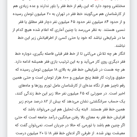
مختلفی وجود دارد که این رقم از خط فقر را باور ندارند و عده زیادی هم
از کارشناسان هم می‌گویند خط فقر در تهران به ۲۰ میلیون تومان رسیده
و از حدود ۸۴ میلیون نفر حدود ۶۵ میلیون نفر دچار فقر مطلق یا فقر
نسبی هستند. به نظر می‌رسد با چنین آماری که اعلام شده هیچ کدام از
ما در شرایطی نباشد که خود یا حتی کسی از اطرافیانش زیر این خط
نباشند.
انگار هر چه تلاش می‌کنی تا از خط فقر قبلی فاصله بگیری، دوباره خط
فقر دیگری روی کار می‌آید و به این ترتیب بازی فقر همیشه ادامه دارد.
هر چه هست در شرایطی خط فقر به بالای ۱۸ میلیون تومان رسیده که
حقوق وزارت کار فقط پنج میلیون و ۸۰۰ هزار تومان است و حتی همین
رقم ناچیز هم از نگاه عده‌ای از کارشناسان عامل تورم روزها و ماه‌های
اخیر است. در صورتی که ۶۵ میلیون نفر حالا زیر این خط زندگی کنند،
یک حساب سرانگشتی نشان می‌دهد که بیش از ۸۲ درصد مردم زیر
همین خط فقر هستند. البته یک تحلیل هم این می‌تواند باشد که
افزایش خط فقر به معنای بالا رفتن میانگین درآمد جامعه است که حتی
اگر چنین هم باشد با تورمی که حالا در جریان است، نمی‌توان گفت که
معیشت بهتر شده. از طرفی اگر ادعای خط فقر ۱۸ تا ۲۰ میلیون درست