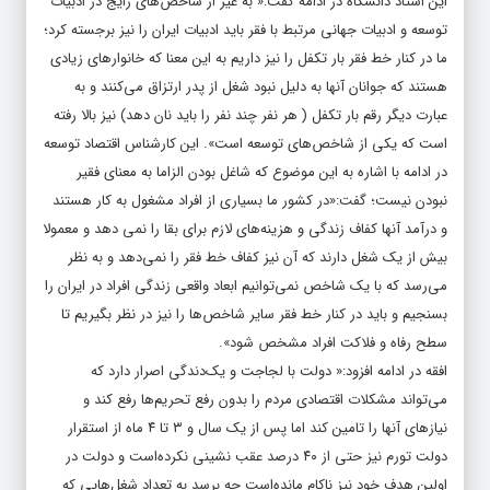
این استاد دانشگاه در ادامه گفت:« به غیر از شاخص‌های رایج در ادبیات
توسعه و ادبیات جهانی مرتبط با فقر باید ادبیات ایران را نیز برجسته‌ کرد؛
ما در کنار خط فقر بار تکفل را نیز داریم به این معنا که خانوارهای زیادی
هستند که جوانان آنها به دلیل نبود شغل از پدر ارتزاق می‌کنند و به
عبارت دیگر رقم بار تکفل ( هر نفر چند نفر را باید نان دهد) نیز بالا رفته
است که یکی از شاخص‌های توسعه است». این کارشناس اقتصاد توسعه
در ادامه با اشاره به این موضوع که شاغل بودن الزاما به معنای فقیر
نبودن نیست؛ گفت:«در کشور ما بسیاری از افراد مشغول به کار هستند
و درآمد آنها کفاف زندگی و هزینه‌های لازم برای بقا را نمی دهد و معمولا
بیش از یک شغل دارند که آن نیز کفاف خط فقر را نمی‌دهد و به نظر
می‌رسد که با یک شاخص نمی‌توانیم ابعاد واقعی زندگی افراد در ایران را
بسنجیم و باید در کنار خط فقر سایر شاخص‌ها را نیز در نظر بگیریم تا
سطح رفاه و فلاکت افراد مشخص شود».
افقه در ادامه افزود:« دولت با لجاجت و یک‌دندگی اصرار دارد که
می‌تواند مشکلات اقتصادی مردم را بدون رفع تحریم‌ها رفع کند و
نیازهای آنها را تامین کند اما پس از یک سال و ۳ تا ۴ ماه از استقرار
دولت تورم نیز حتی از ۴۰ درصد عقب نشینی نکرده‌است و دولت در
اولین هدف خود نیز ناکام مانده‌است چه برسد به تعداد شغل‌هایی که