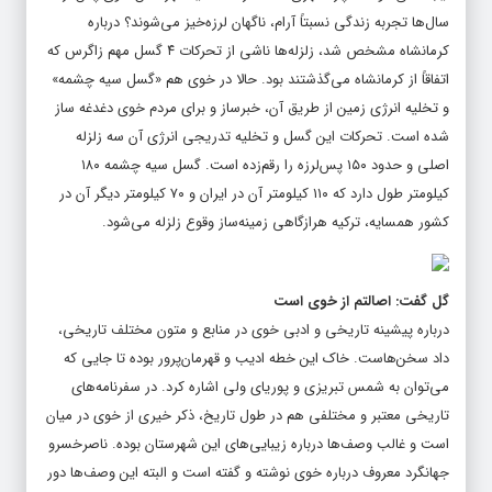
سال‌ها تجربه زندگی نسبتاً آرام، ناگهان لرزه‌خیز می‌شوند؟ درباره
کرمانشاه مشخص شد، زلزله‌ها ناشی از تحرکات ۴ گسل مهم زاگرس که
اتفاقاً از کرمانشاه می‌گذشتند بود. حالا در خوی هم «گسل سیه چشمه»
و تخلیه انرژی زمین از طریق آن، خبرساز و برای مردم خوی دغدغه ساز
شده است. تحرکات این گسل و تخلیه تدریجی انرژی آن سه زلزله
اصلی و حدود ۱۵۰ پس‌لرزه را رقم‌زده است. گسل سیه چشمه ۱۸۰
کیلومتر طول دارد که ۱۱۰ کیلومتر آن در ایران و ۷۰ کیلومتر دیگر آن در
کشور همسایه، ترکیه هرازگاهی زمینه‌ساز وقوع زلزله می‌شود.
گل گفت: اصالتم از خوی است
درباره پیشینه تاریخی و ادبی خوی در منابع و متون مختلف تاریخی،
داد سخن‌هاست. خاک این خطه ادیب و قهرمان‌پرور بوده تا جایی که
می‌توان به شمس تبریزی و پوریای ولی اشاره کرد. در سفرنامه‌های
تاریخی معتبر و مختلفی هم در طول تاریخ، ذکر خیری از خوی در میان
است و غالب وصف‌ها درباره زیبایی‌های این شهرستان بوده. ناصرخسرو
جهانگرد معروف درباره خوی نوشته و گفته است و البته این وصف‌ها دور