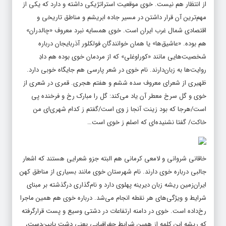
از انتظار هم نیست. خوی موقعیت استراتژیکی داشته و دارد که یکی از
مهم‌ترین آن قرار داشتن در مسیر جاده ابریشم و مناطق تاریخی و
اقتصادی شمال غرب ایران است. خوی همسایه نبرد معروف «چالدران»
هم بوده. «عاشیق‌ها» یا همان خوانندگان فولکلور آذربایجان درباره
شخصیت‌هایی مانند «کوراوغلی» که از مردمان خوی بوده هم دادِ
روایت‌ها به زبان‌دارند. نام خوی در شعر پارسی هم جایگاه خوبی دارد.
ظهیری از شعرای معروف سده ششم و هفتم هجری. قمری در شعری از
خوی و گل سرخ معطر آن یاد می‌کند: گل را مبارک رخ و فرخنده پی
است/هرجا که بود زینت آنجا ز وی است/گفتم ز کدام شهری‌ای من
خاکت/ گفتا نشنیده‌ای که اصلم ز خوی است…
خاقانی شروانی و لامعی کرمانی هم البته جزو شعرایی هستند که اشعار
جالبی درباره خوی دارند. نام شهرستان خوی مانند بسیاری از مناطق کهن
ایران‌زمین ریشه زبان دیرینه پهلوی دارد و نام‌گذاری درگذشته بر مبنای
شرایط و ویژگی‌های هر نقطه انجام می‌شد. درباره خوی هم همین ماجرا
رخ‌داده است. خوی در دامنه ارتفاعات در دشتی وسیع و پست قرارگرفته
که ریشه این کلمه از همین شرایط جغرافیایی یعنی دشت پایین‌دست،