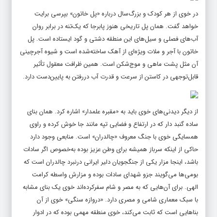
در خوی از هر کودک و بزرگ‌سال درباره «پل خاتون» بپرسی برایت
خواهد گفت. همان پل تاریخی هنوز پابرجا که یک‌تنه در برابر روان
آب‌های فصلی و سیل‌های این منطقه دشتی و گود ایستاده است. پل
خاتون با آجر و ملات ویژه‌ای از آهک ساخته‌شده است و شیوه آجرچینی
آن مثل پشت ماهی و موج‌شکن است. همین ظرافت معقول تأثیر
قابل‌توجهی در کاستن از سرعت و قدرت آب دررفتن به پایین‌دست دارد.
از دیگر دیدنی‌های خوی باید به «مقبره علمدار» اشاره کرد. همان بنای
ساده گنبد دار که در ارتفاع و فضایی تپه مانند جا خوش کرده و راوی
همسایگی خوی با جنگ معروف «چالدران» است. منابعی وجود دارد
حاکی از اینکه سرباز همیشه برای وطن عزیز بوده به‌خصوص اگر سادات
باشد، اینجا مزار یکی از جنگجویان دلیر ایرانی درنبرد چالدران است که
بومی‌ها می‌گویند جزو شهدای سادات بوده و مزارش واسطه کرامت
الهی. برای آن‌هایی که به مصر و شام سفرکرده‌اند خوی یک بنای مشابه
با سبک معماری شامی و مصری دارد. «دروازه سنگی» خوی از آن
بناهایی است که ثابت می‌کند، خوی منطقه مهمی بوده که در ادوار