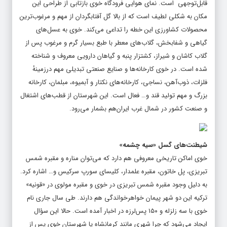
قابل‌توجهی است. نمای هوایی فرودگاه خوی بازتابی از طراحی این
مکان به شکلی لطیف است که از بالا گل آفتابگردان از مهم و مرغوب‌ترین
محصولات کشاورزی این خطه را تداعی می‌کند. خوی به عسل‌های
گیاهی و شفابخش، گلاب‌های معطر با طبع بسیار گرم و مرغوب پس از
گلاب کاشان و شیراز، کشتزار پنبه و گیاهان دارویی معروف و شناخته
شده است. در خوی کارخانه‌ها و صنایع صنعتی تبدیلی مهم درزمینهٔ
فلزات، ذوب‌آهن، نساجی، کارخانه‌های نکتار و آبمیوه، مبلمان، کارخانه
بزرگ و مهم تولید قند و… فعال است. این شهرستان از قطب‌های اشتغال
و صنعت کشور در شمال غرب ایران‌هم بشمار می‌رود.
شیطنت‌های گسل «سیه چشمه»
خوی اماکن تاریخی معروفی هم دارد که می‌توان مناره و مقبره شمس
تبریزی، پل خاتون، مقبره علمدار، کلیسای سورپ سرکیس و… اشاره کرد.
به دلیل وجود مقبره شمس تبریزی در خوی و مقبره مولوی در «قونیه»
ترکیه این دو شهر پیمان خواهرخواندگی هم دارند. طی سال جاری نام
خوی با سه زلزله و ۱۵۰ پس‌لرزه در اخبار آمده است. حالا این سؤال
ایجاد می‌شود که چرا شهری مانند کرمانشاه یا شهرستان خوی پس از