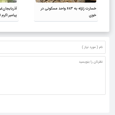
خسارت زلزله به ۶۸۳ واحد مسکونی در
آذربایجان‌غر
خوی
پیامبر اکرم