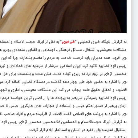
به گزارش پایگاه خبری تحلیلی “
خبرخوی
” به نقل از ایرنا، حجت الاسلام والمسل
مشکلات معیشتی، اشتغال، مسائل فرهنگی، اجتماعی و قضایی متعددی روبرو هس
وی افزود: همه مدیران باید فرصت خدمت به مردم را مغتنم بشمارند چرا که این 
رییس قوه قضاییه تاکید کرد: ایران اسلامی سرشار از سرمایه های خدادادی و نی
محسنی اژه‌ای بر لزوم برنامه ریزی کوتاه مدت، میان مدت و بلندمدت برای حل 
وی با اشاره به حضور خود طی چهار دهه گذشته در دستگاه قضایی اضافه کرد: م
قضاوت و احقاق حقوق عامه ایجاب می کند این مشکلات معیشتی، اداری و تجهیزا
رییس قوه قضاییه رسیدگی سریعتر به پرونده ها را از اصلی ترین خواسته مردم عن
اژه‌ای پرهیز از صدور حکم حبس و استفاده از مجازات های جایگزین حبس تا حد ا
وی با اشاره به پرونده های قصاص گفت: قضات از ظرفیت مردم و افراد صاحب ن
به گزارش ایرنا، حجت‌الاسلام و المسلمین غلامحسین محسنی اژه‌ای رییس قوه قضا
استقبال نماینده ولی فقیه در استان و استاندار ایلام قرار گرفت.
به گزارش ایرنا، این نخستین سفر استانی حجت الاسلام والمسلمین اژه ای پس از