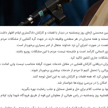
مین محسنی اژه‌ای روز پنجشنبه در دیدار با قضات و کارکنان دادگستری ایلام اظهار داشت:
تند و همه مدیران در هر سطحی وظیفه دارند در جهت گره گشایی از مشکلات مردم ت
نعمت در صورت اجرای آن نزد خداوند متعال از اجر بسیاری برخوردار است.
روی انسانی کارآمد است و شایسته نیست مردم با این مشکلات روبرو باشند.
مشکلات جاری کشور تاکید کرد.
یزان دریافتی کارکنان قضایی در مقابل خدمات صورت گرفته متناسب نیست ولی امانت 
تی را تحمل کنیم تا مردم از خدمات بیشتری برخوردار شوند.
وان کرد که همه قضات و کارکنان باید به این اصل توجه کنند.
مکان را در بررسی پروندها خواستار شد.
فوذ و صاحب کلام برای حل و فصل مسایل و جلب رضایت بهره بگیرید.
ییه روز پنجشنبه در راس هیاتی از معاونان این قوه از طریق فرودگاه شهدا وارد ایلام 
 انتصاب به ریاست قوه قضاییه است و وی را در این سفر یک روزه جمعی از معاونان دست