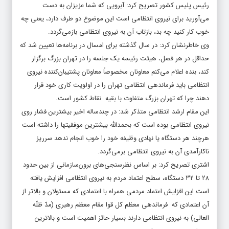
می‌آورید برای نیروی انتظامی است این موضوع دو طرف دارد، یعنی چه
خوب کار کنید چه بد، بازتاب آن به نیروی انتظامی بازمی‌گردد.
وی خاطرنشان کرد: در سال گذشته برای امسال در برنامه‌ها تعیین شد که
حداقل در هر فصل، هیئت رئیسه یک جلسه را در تهران بزرگ برگزار
کند، بنده اعلام می‌کنم معاونان مخصوصاً معاونان پشتیبان‌کننده نیروی
انتظامی باید فرماندهی انتظامی تهران را در اولویت کاری خود قرار
دهند چرا که تهران بزرگ متفاوت با بقیه نقاط کشور است.
این مقام ارشد انتظامی متذکر شد: در چندساله اخیر بیشترین فشار روی
نیروی انتظامی بوده است که بحمدالله بیشترین موفقیتها را داشته است
هرچند هر دستگاه یا نهادی وظیفه خود را خوب انجام ندهد سرریز
ناکارآمدی آن به نیروی انتظامی برمی‌گردد.
اشتری تصریح کرد: بر اساس نظرسنجی‌های برون‌سازمانی از بین حدود
۲۸ تا ۳۲ دستگاه، سطح اعتماد مردم به نیروی انتظامی افزایش یافته
است این افزایش اعتماد مردمی همراه با اعتمادی که مسئولان و بالاتر از
آن اعتمادی که فرماندهی معظم کل قوا مقام معظم رهبری (مدّ ظلّه
العالی) به نیروی انتظامی دارند بسیار حائز اهمیت است و بالاترین
سرمایه محسوب می‌شود.