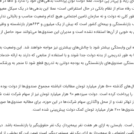
جود کسری بودجه‌های زیاد و پی‌در پی دولت، عملا دولت توان پرداخت بدهی‌های خود را ندارد و گاها د
انک رفاه مدام از نظام بانکی در حال استقراض است؛ عملا این بدهی‌ها در یک سیکل معیو
ور کلی نه دولت و نه سازمان تامین اجتماعی هیچ کدام وضعیت مناسب و باثباتی ندارن
پس از سازمان تامین اجتماعی، صندوق بازنشستگی کشوری دومین صندوق بزرگ بازنشستگی و بیمه‌ای کشور است که بیش ا
خوبی از آن‌ها استفاده نشده است و مدیران این صندوق‌ها می‌توانند سود حاصل از آن
ه این وابستگی بیشتر شود با چالش‌های بیشتری نیز مواجه خواهند شد. این وضعیت به
ور تدریجی از بدنه دولت جدا شوند و با استفاده از منابعی که دارند به ارائه خدمات 
ابستگی صندوق‌های بازنشستگی به بودجه دولتی به تدریج قطع شود تا منجر به ورشک
یکی از طلب‌کارهای عمده دولت، همواره صندوق‌های بازنشستگی هستند. در سال‌های گذشته ۵۰۰ هزار میلیارد تومان مطالبات انباشته مجموع صندوق‌ها 
یک بازه زمانی، دولت سیزدهم حدود ۸۰ هزار میلیارد تومان از بدهی‌های گذشته را پرداخت کرده است. دولت سیزدهم ۹۰ هزار میلیارد تومان ن
 داده است. در بودجه ۱۴۰۲ پیش‌بینی‌های لازم از تهاتر نفت و از محل واگذاری سهام شرکت‌ها در این حوزه، برای مطالبه صندوق‌ها
ت. بایستی به ازای هر هفت نفر بیمه‌‌پرداز، یک نفر حقوق‌بگیر یا بازنشسته باشد. د
بازنشستگی کشوری، کاهش ورودی‌ها یا همان بیمه‌‌پرداز وجود دارد؛ در سازمان تأمین اجتماعی ۵ بیمه‌پرداز به ازای یک نفر مستمری‌بگیر است ضمن این که 