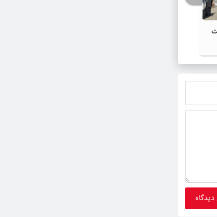
ببینید | مردم شهر دارالمومنین خوی
طرح «ت
شرفت
میزبان پرچم مقدس آستان قدس رضوی
شد