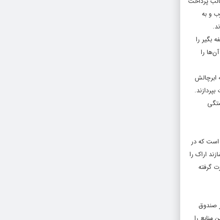
ر قالب پرداخت
ب و به
د.
ز یک میلیون و ۶۶۳هزار بازنشسته و وظیفه بگیر را
‌ها را
 ابرچالش
بپردازند.
ستگی
از دولت بوده است که در
یز از سهام شرکت نفت شازند اراک را
 صورت گرفته
ر صندوق
بخشی از این منابع را