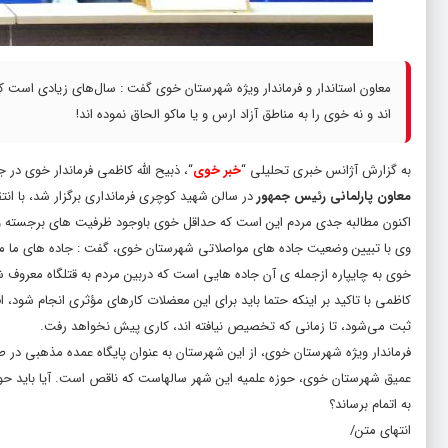
معاون استاندار و فرماندار ویژه شهرستان خوی گفت : سال‌های زیادی است که
اند و نه خوی را به مناطق آزاد ارس و یا ماکو الحاق نموده اند!
به گزارش آژانس خبری تحلیلی “
خبر خوی
“، ذبیح الله کاظمی فرماندار خوی در جلسه شو
معاون پارلمانی رئیس جمهور
در سالن شهید کوچری فرمانداری برگزار شد، با انت
اکنون مطالبه جدی مردم این است که حداقل خوی باوجود ظرفیت های برجسته و ب
وی با تبیین وضعیت جاده های مواصلاتی شهرستان خوی، گفت : جاده های ما معمول
خوی به چایپاره ازجمله ی آن جاده هایی است که دربین مردم به قتلگاه معروف
کاظمی با تاکید بر اینکه حتما باید برای این معضلات کارهای مؤثری انجام شود، 
ثبت می‌شود، تا زمانی که تخصیص نیافته اند، کاری پیش نخواهد رفت.
فرماندار ویژه شهرستان خوی، از این شهرستان به عنوان پایگاه عمده مذهبی در 
عمیق شهرستان خوی، حوزه علمیه این شهر سالهاست که ناقص است. آیا باید حوزه ع
به اتمام برساند؟
انتهای متن/