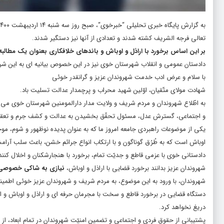
به گزارش پایگاه خبری تحلیلی “
خبرخوی
تعالی فرجه الشریف کشته شدند و تعدادی از آنها نیز دستگیر شدند.
بر این اساس برخورد با اراذل و اوباش و باندهای خلافکاری بعنوان یک مطالبه 
دادستان عمومی و انقلاب شهرستان خوی نیز در این خصوص بیانیه ای به این شر
با سلام و عرض ادب خدمت شهروندان عزیز و گرانقدر خوئی
شهادت مولای متّقیان، اوّلین شهید محراب و پرچمدار عدالت تسلیت باد.
به اطّلاع شهروندان و مردم شریف و ولایت مدار دارالمومنین شهرستان خوی می
و اجتماعی، گسترش عدل، مسئول تحقّق بخشیدن به عدالت و کشف جرم و تعقیب
یکی از موضوعات راهبردی جامعه امروز ما که به عنوان پدیده نوظهور و شوم، مو
اوباش است که به طُرُق گوناگون و با ارتکاب انواع جرائم خشن، باعث سلب آرا
دادستانی خوی با عزمی قاطع و جدیّت تمام، برخورد با هنجارشکنان و اخلال کنند
شهروندان عزیز بدانند برخورد قضایی با اراذل و اوباش،
نیازی به شاکی خصوصی 
شهروندان، با ورود به این موضوع، به مردم شریف و شهروندان عزیز خوئی اطمینا
دستگاه قضایی در برخورد قاطع و سخت با مجرمان حرفه ای و اراذل و اوباش و اف
دریغ نخواهد کرد.
پشتیبانی از حقوق فردی و اجتماعی و تضمین امنیّت شهروندان در تمام ابعاد، از 