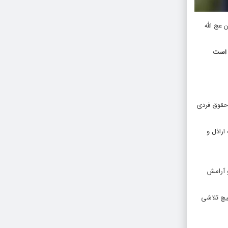
مان عج الله
ه است
 حقوق فردی
اراذل و
و آرامش
هیچ تلاشی