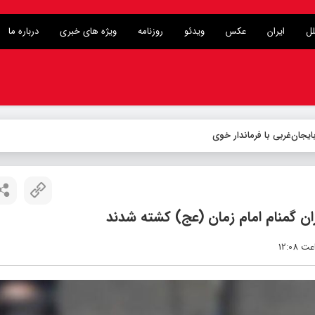
لل
ایران
عکس
ویدئو
روزنامه
ویژه های خبری
درباره ما
ان گمنام امام زمان (عج) کشته شدند