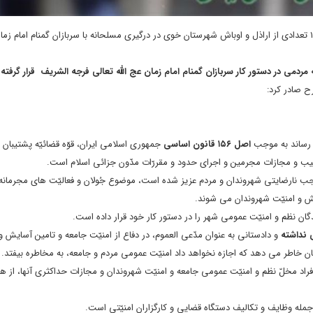
“، صبح روز سه شنبه ۱۴ اردیبهشت ۱۴۰۰ تعدادی از اراذل و اوباش شهرستان خوی در درگیری مسلحانه با سربازان گمنام امام ز
مردمی در دستور کار سربازان گمنام امام زمان عج الله تعالی فرجه الشریف قرار گرفت
ح صادر کرد:
 رساند به موجب
اصل ۱۵۶ قانون اساسی
جمهوری اسلامی ایران، قوّه قضائیّه پشتیبان
 و مجازات مجرمین و اجرای حدود و مقررّات مدّون جزائی اسلام است.
جب نارضایتی شهروندان و مردم عزیز شده است، موضوع جُولان و فعالیّت های مجرمانه 
مش و امنیّت شهروندان می شوند.
گان نظم و امنیّت عمومی شهر را در دستور کار خود قرار داده است.
نداشته
و دادستانی به عنوان مدّعی العموم، در دفاع از امنیّت جامعه و تامین آسایش 
ن خاطر می دهد که اجازه نخواهد داد امنیّت عمومی مردم و جامعه، به مخاطره بیفتد‌.
راد مخلّ نظم و امنیّت عمومی جامعه و امنیّت شهروندان و مجازات حداکثری آنها، از 
جمله وظایف و تکالیف دستگاه قضایی و کارگزاران امنیّتی است.