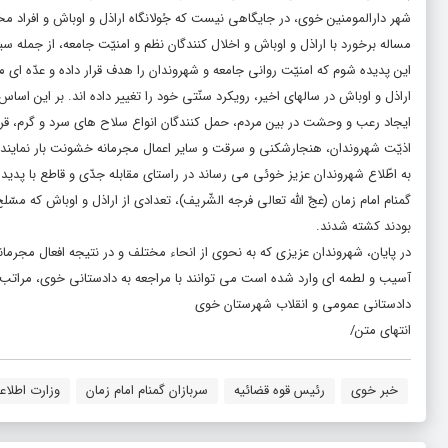
شهر دارالمومنین خوی، در جایگاهی نیست که جُولانگاه اراذل و اوباش و افراد مخ
مساله برخورد با اراذل و اوباش و اخلال کنندگان نظم و امنیّت جامعه، از جمله 
این پدیده شوم که امنیّت روانی جامعه و شهروندان را هدف قرار داده و عدّه ای می
اراذل و اوباش در سالهای اخیر، رویکرد سنّتی خود را تغییر داده اند. بر این اسا
ایجاد رعب و وحشت در بین مردم، حمل کنندگان انواع سلاح های سرد و گرم، قرارگاه 
اذیّت شهروندان، هنجارشکنی و سرقت و سایر اعمال مجرمانه خشونت بار نماین
به اطّلاع شهروندان عزیز خوئی می رساند در راستای مقابله جدّی و قاطع با پدیده
گمنام امام زمان (عجّ اللّه تعالی فرجه الشّریف)، تعدادی از اراذل و اوباش که مس
بودند کشته شدند.
در پایان، شهروندان عزیزی که به نحوی از انحاء مختلف و در نتیجه افعال مجرمانه
آسیب و لطمه ای وارد شده است می توانند با مراجعه به دادستانی خوی، مراتب ت
دادستانی عمومی و انقلاب شهرستان خوی
انتهای متن/
خبر خوی
رئیس قوه قضائیه
سربازان گمنام امام زمان
وزارت اطلاع