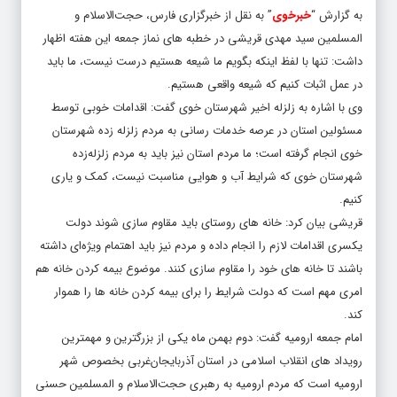
المسلمین سید مهدی قریشی در خطبه های نماز جمعه این هفته اظهار
داشت: تنها با لفظ اینکه بگویم ما شیعه هستیم درست نیست، ما باید
در عمل اثبات کنیم که شیعه واقعی هستیم.
وی با اشاره به زلزله اخیر شهرستان خوی گفت: اقدامات خوبی توسط
مسئولین استان در عرصه خدمات رسانی به مردم زلزله زده شهرستان
خوی انجام گرفته است؛ ما مردم استان نیز باید به مردم زلزله‌زده
شهرستان خوی که شرایط آب و هوایی مناسبت نیست، کمک و یاری
کنیم.
قریشی بیان کرد: خانه های روستای باید مقاوم سازی شوند دولت
یکسری اقدامات لازم را انجام داده و مردم نیز باید اهتمام ویژه‌ای داشته
باشند تا خانه های خود را مقاوم سازی کنند. موضوع بیمه کردن خانه هم
امری مهم است که دولت شرایط را برای بیمه کردن خانه ها را هموار
کند.
امام جمعه ارومیه گفت: دوم بهمن ماه یکی از بزرگترین و مهمترین
رویداد های انقلاب اسلامی در استان آذربایجان‌غربی بخصوص شهر
ارومیه است که مردم ارومیه به رهبری حجت‌الاسلام و المسلمین حسنی
مبارزات مسلحانه را در مقابل رژیم پهلوی شروع کردند. باید این رشادت