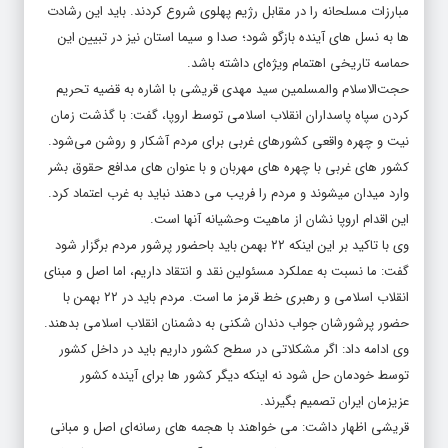
ها به نسل های آینده بازگو شود؛ صدا و سیما استان نیز در تبیین این
حماسه تاریخی اهتمام ویژه‌ای داشته باشد.
حجت‌الاسلام والمسلمین سید مهدی قریشی با اشاره به قضیه تحریم
کردن سپاه پاسداران انقلاب اسلامی توسط اروپا، گفت: با گذشت زمان
نیت و چهره واقعی کشورهای غربی برای مردم آشکار و روشن می‌شود.
کشور های غربی با چهره های مهربان و با عنوان های مدافع حقوق بشر
وارد میدان میشوند و مردم را فریب می دهند نباید به غرب اعتماد کرد.
این اقدام اروپا نشان از ماهیت وحشیانه آنها است.
وی با تاکید بر این اینکه ۲۲ بهمن باید باحضور پرشور مردم برگزار شود
گفت: ما نسبت به عملکرد مسئولین نقد و انتقاد داریم، اما اصل و مبنای
انقلاب اسلامی و رهبری خط قرمز ما است. مردم باید در ۲۲ بهمن با
حضور پرشورشان جواب دندان شکنی به دشمنان انقلاب اسلامی بدهند.
وی ادامه داد: اگر مشکلاتی در سطح کشور داریم باید در داخل کشور
توسط خودمان حل شود نه اینکه دیگر کشور ها برای آینده کشور
عزیزمان ایران تصمیم بگیرند.
قریشی اظهار داشت: می خواهند با هجمه های رسانه‌ای اصل و مبانی
انقلاب اسلامی را تحریف کنند. استقلال آزاد جمهوری اسلامی یک شعار