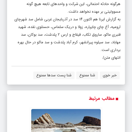
هرگونه حادثه احتمالی، این شرکت و واحدهای تابعه هیچ گونه
مسوولیتی بر عهده نخواهد داشت.
به گزارش ایرنا هم اکنون ۱۴ سد در آذربایجان غربی شامل سد شهرچای
ارومیه، آغ چای چایپاره، زولا و دریک سلماس، حسنلوی نقده، شهید
قنبری ماکو، ساروق تکاب، قیقاج و ارس ۲ پلدشت، سد بوکان، سد
مهاباد، سد سیلوه پیرانشهر، کرم آباد پلدشت و سد ماکو در حال بهره
برداری است.
انتهای متن/
خبر خوی
شنا ممنوع
شنا پست سدها ممنوع
مطالب مرتبط