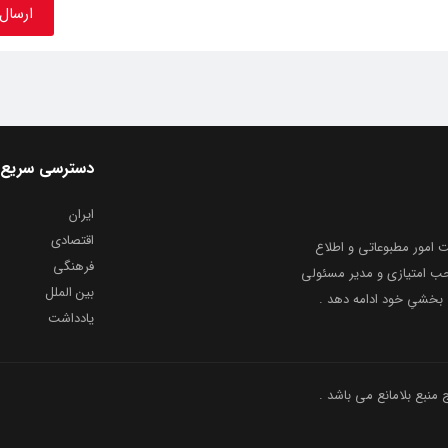
دسترسی سریع
ایران
اقتصادی
به شماره ثبت ۸۶۸۱۴ از معاونت امور مطبوعاتی و اطلاع
فرهنگی
و ارشاد اسلامی توفیق یافت از ۲۰ مرداد ماه سال ۱۳۹۹ با صاحب امتیازی و مدیر مسئولی
بین الملل
بخشیِ خود ادامه دهد .
یادداشت
نبع بلامانع می باشد .