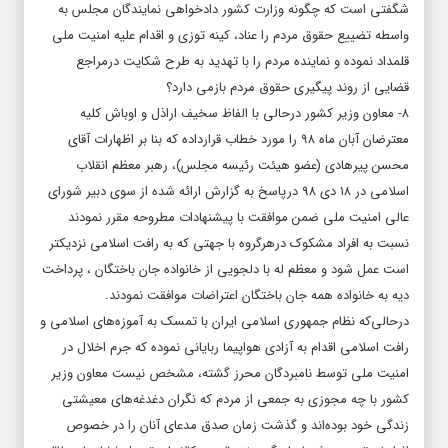
شگفتی است که چگونه وزارت کشور دادخواهی نمایندگان مجلس به
واسطه تضییع حقوق مردم را عناد، کینه توزی و اقدام علیه امنیت ملی
قلمداد نموده و نماینده مردم را با تهدید به طرح شکایت درمراجع
قضایی از روند پیگیری حقوق مردم بازمی دارد؟
۸- معاون وزیر کشور درحالی با الفاظ سخیف اراذل و اوباش کلیه
معترضان آبان ماه ۹۸ را مورد خطاب قرارداده که بنا بر اظهارات آقای
محسن پیرهادی (عضو هیئت رئیسه مجلس)، رهبر معظم انقلاب
اسلامی در ۱۸ دی ۹۸ درپاسخ به گزارش ارائه شده از سوی دبیر شورای
عالی امنیت ملی ضمن موافقت با پیشنهادات مطروحه مقرر نمودند
نسبت به افراد مشکوک درهرگروه با جهتی که به رافت اسلامی نزدیکتر
است عمل شود و معظم له با دلجویی از خانواده جان باختگان ، پرداخت
دیه به خانواده همه جان باختگان اعتراضات موافقت نمودند.
درحالی‌که نظام جمهوری اسلامی ایران با تمسک به آموزه‌های اسلامی و
رافت اسلامی اقدام به آزادی هواپیما ربایانی نموده که جرم اخلال در
امنیت ملی توسط نامبردگان محرز گشته، مشخص نیست معاون وزیر
کشور با چه مجوزی به جمعی از مردم که نگران دغدغه‌های معیشتی
زندگی خود بوده‌اند و گذشت زمان صدق مدعای آنان را در خصوص