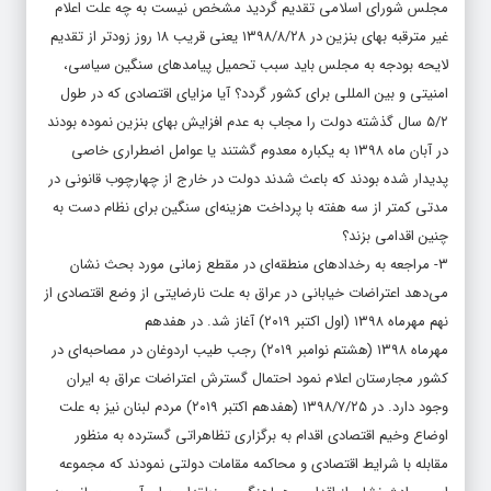
مجلس شورای اسلامی تقدیم گردید مشخص نیست به چه علت اعلام
غیر مترقبه بهای بنزین در ۱۳۹۸/۸/۲۸ یعنی قریب ۱۸ روز زودتر از تقدیم
لایحه بودجه به مجلس باید سبب تحمیل پیامدهای سنگین سیاسی،
امنیتی و بین المللی برای کشور گردد؟ آیا مزایای اقتصادی که در طول
۵/۲ سال گذشته دولت را مجاب به عدم افزایش بهای بنزین نموده بودند
در آبان ماه
۱۳۹۸
به یکباره معدوم گشتند یا عوامل اضطراری خاصی
پدیدار شده بودند که باعث شدند دولت در خارج از چهارچوب قانونی در
مدتی کمتر از سه هفته با پرداخت هزینه‌ای سنگین برای نظام دست به
چنین اقدامی بزند؟
۳- مراجعه به رخدادهای منطقه‌ای در مقطع زمانی مورد بحث نشان
می‌دهد اعتراضات خیابانی در عراق به علت نارضایتی از وضع اقتصادی از
نهم مهرماه
۱۳۹۸
(اول اکتبر ۲۰۱۹) آغاز شد. در هفدهم
مهرماه
۱۳۹۸
(هشتم نوامبر ۲۰۱۹) رجب طیب اردوغان در مصاحبه‌ای در
کشور مجارستان اعلام نمود احتمال گسترش اعتراضات عراق به ایران
وجود دارد. در ۱۳۹۸/۷/۲۵ (هفدهم اکتبر ۲۰۱۹) مردم لبنان نیز به علت
اوضاع وخیم اقتصادی اقدام به برگزاری تظاهراتی گسترده به منظور
مقابله با شرایط اقتصادی و محاکمه مقامات دولتی نمودند که مجموعه