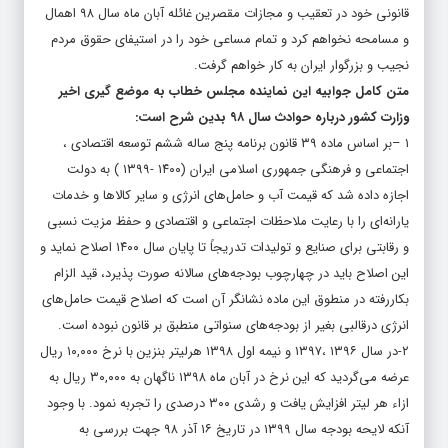
قانونی خود در تعقیب و مجازات مقصرین غائله آبان ماه سال ۹۸ اهمال
و مسامحه نخواهم کرد و تمام مساعی خود را در استیفای حقوق مردم
نجیب و بزرگوار ایران به کار خواهم گرفت.
متن کامل جوابیه این نماینده مجلس خطاب به موضع گیری اخیر
وزارت کشور درباره حوادث سال ۹۸ بدین شرح است:
۱ –بر اساس ماده ۳۹ قانون برنامه پنج ساله ششم توسعه اقتصادی ،
اجتماعی و فرهنگی جمهوری اسلامی ایران (۱۴۰۰ -۱۳۹۹ ) به دولت
اجازه داده شد که قیمت آب و حامل‌های انرژی و سایر کالاها و خدمات
یارانه‌ای را با رعایت ملاحظات اجتماعی و اقتصادی و حفظ مزیت نسبی
و رقابتی برای صنایع و تولیدات تدریجاً تا پایان سال ۱۴۰۰ اصلاح نماید و
این اصلاح باید در چهارچوب بودجه‌های سالانه صورت پذیرد، قید الزام
بکاررفته در منطوق این ماده نشانگر آن است که اصلاح قیمت حامل‌های
انرژی درقالبی بغیر از بودجه‌های سنواتی منطبق بر قانون نبوده است.
۲-در سال ۱۳۹۶ ،۱۳۹۷ و نیمه اول
۱۳۹۸
هرلیتر بنزین با نرخ
۱۰,۰۰۰
ریال
عرضه می‌گردید که این نرخ در آبان ماه
۱۳۹۸
ناگهان به
۳۰,۰۰۰
ریال به
ازاء هر لیتر افزایش یافت و رشدی ۳۰۰ درصدی را تجربه نمود. با وجود
آنکه لایحه بودجه سال ۱۳۹۹ در تاریخ ۱۶ آذر ۹۸ جهت بررسی به