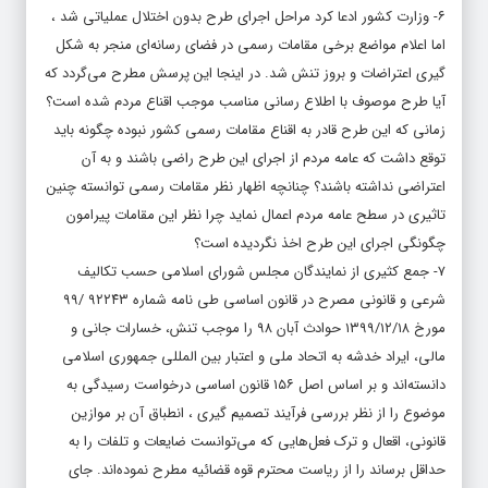
۶- وزارت کشور ادعا کرد مراحل اجرای طرح بدون اختلال عملیاتی شد ،
اما اعلام مواضع برخی مقامات رسمی در فضای رسانه‌ای منجر به شکل
گیری اعتراضات و بروز تنش شد. در اینجا این پرسش مطرح می‌گردد که
آیا طرح موصوف با اطلاع رسانی مناسب موجب اقناع مردم شده است؟
زمانی که این طرح قادر به اقناع مقامات رسمی کشور نبوده چگونه باید
توقع داشت که عامه مردم از اجرای این طرح راضی باشند و به آن
اعتراضی نداشته باشند؟ چنانچه اظهار نظر مقامات رسمی توانسته چنین
تاثیری در سطح عامه مردم اعمال نماید چرا نظر این مقامات پیرامون
چگونگی اجرای این طرح اخذ نگردیده است؟
۷- جمع کثیری از نمایندگان مجلس شورای اسلامی حسب تکالیف
شرعی و قانونی مصرح در قانون اساسی طی نامه شماره ۹۲۲۴۳ /۹۹
مورخ ۱۳۹۹/۱۲/۱۸ حوادث آبان ۹۸ را موجب تنش، خسارات جانی و
مالی، ایراد خدشه به اتحاد ملی و اعتبار بین المللی جمهوری اسلامی
دانسته‌اند و بر اساس اصل ۱۵۶ قانون اساسی درخواست رسیدگی به
موضوع را از نظر بررسی فرآیند تصمیم گیری ، انطباق آن بر موازین
قانونی، اقعال و ترک فعل‌هایی که می‌توانست ضایعات و تلفات را به
حداقل برساند را از ریاست محترم قوه قضائیه مطرح نموده‌اند. جای