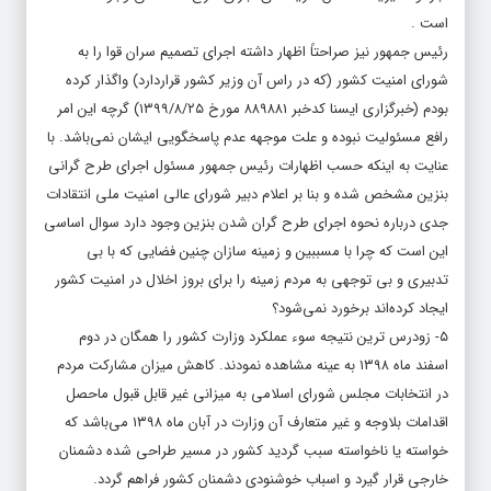
است .
رئیس جمهور نیز صراحتاً اظهار داشته اجرای تصمیم سران قوا را به
شورای امنیت کشور (که در راس آن وزیر کشور قراردارد) واگذار کرده
بودم (خبرگزاری ایسنا کدخبر
۸۸۹۸۸۱
مورخ ۱۳۹۹/۸/۲۵) گرچه این امر
رافع مسئولیت نبوده و علت موجهه عدم پاسخگویی ایشان نمی‌باشد. با
عنایت به اینکه حسب اظهارات رئیس جمهور مسئول اجرای طرح گرانی
بنزین مشخص شده و بنا بر اعلام دبیر شورای عالی امنیت ملی انتقادات
جدی درباره نحوه اجرای طرح گران شدن بنزین وجود دارد سوال اساسی
این است که چرا با مسببین و زمینه سازان چنین فضایی که با بی
تدبیری و بی توجهی به مردم زمینه را برای بروز اخلال در امنیت کشور
ایجاد کرده‌اند برخورد نمی‌شود؟
۵- زودرس ترین نتیجه سوء عملکرد وزارت کشور را همگان در دوم
اسفند ماه
۱۳۹۸
به عینه مشاهده نمودند. کاهش میزان مشارکت مردم
در انتخابات مجلس شورای اسلامی به میزانی غیر قابل قبول ماحصل
اقدامات بلاوجه و غیر متعارف آن وزارت در آبان ماه
۱۳۹۸
می‌باشد که
خواسته یا ناخواسته سبب گردید کشور در مسیر طراحی شده دشمنان
خارجی قرار گیرد و اسباب خوشنودی دشمنان کشور فراهم گردد.