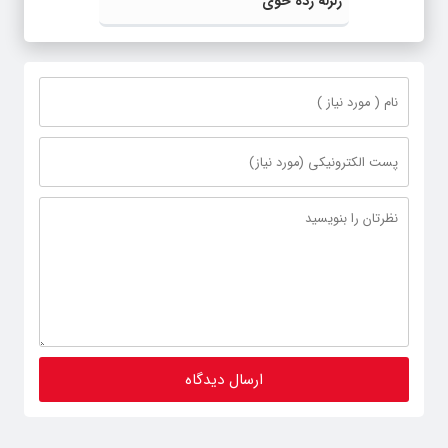
زلزله زده خوی