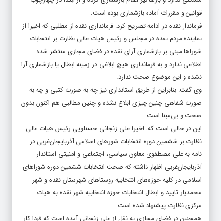
مشکلی ندارد و بارها نیز اعلام بازشماری کرده و از ابتدا در چهارچوب
قوانین و مقررات آماده بازشماری بوده است.
فرماندار نقده در ادامه تصریح کرد: فرمانداری نقده از مطلبی که اخیرا از
نماینده مردم نقده در مجلس و رئیس هیات عالی نظارت بر انتخابات
شوراها مبنی بر بازشماری آرای نقده در فضای مجازی منتشر شده
اطلاعی ندارد و به فرمانداری هیچ ابلاغی در زمینه ابطال یا بازشماری آرا
نشده و این موضوع صحت ندارد.
وی گفت: بنابراین از طریق استانداری نیز چه به صورت کتبی و چه به
صورت شفاهی چنین چیزی ابلاغ نشده و چنین مطالبی هم اکنون بدون
صحت و بی‌مبنا است.
این در حالی است که، اخیرا علی زنجانی حسنلویی رئیس هیات عالی
نظارت بر ششمین دوره انتخابات شورهای اسلامی آذربایجان‌غربی در
نامه به علی مصطفوی معاون سیاسی، اجتماعی و امنیتی استاندار
آذربایجان‌غربی اظهار داشته که صحت انتخابات ششمین دوره شوراهای
اسلامی در کلیه حوزه‌های انتخابیه روستاهای شهرستان نقده و شهر
محمدیار تایید و ابطال انتخابات حوزه انتخابیه شهر نقده به هیات
مرکزی نظارت پیشنهاد شده است.
همچنین در فضای مجازی به نقل از علی زنجانی آمده است که فردا کار