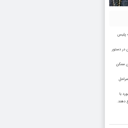
ه پلیس
 در دستور
ان ممکن
مراحل
رد با