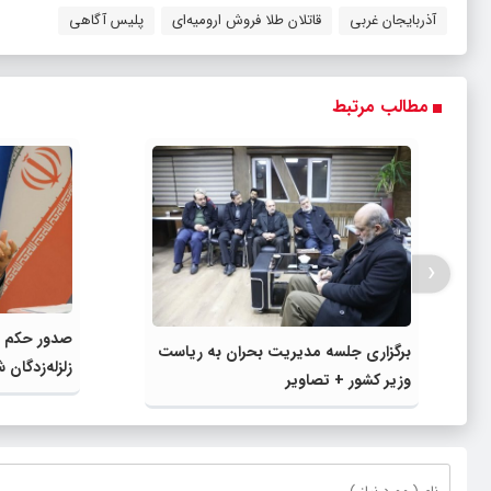
آذربایجان غربی
قاتلان طلا فروش ارومیه‌ای
پلیس آگاهی
مطالب مرتبط
‹
صدور حکم ج
برگزاری جلسه مدیریت بحران به ریاست
زلزله‌زدگان
وزیر کشور + تصاویر