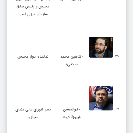
مجلس و رئیس سابق
سازمان انرژی اتمی
۳۰
«شاهین محمد
نماینده ادوار مجلس
صادقی»
۳۱
«ابوالحسن
دبیر شورای عالی فضای
فیروزآبادی»
مجازی