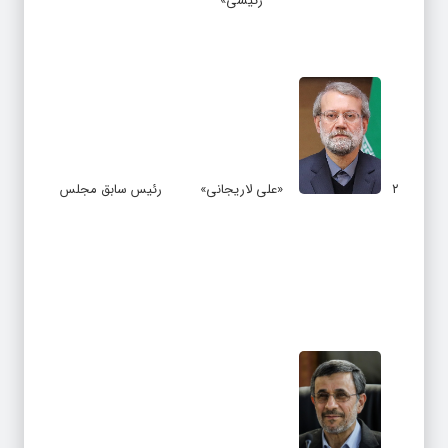
رئیسی»
۲
«علی لاریجانی»
رئیس سابق مجلس