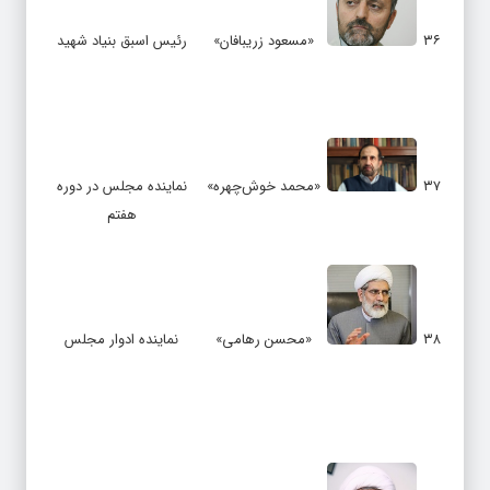
۳۶
«مسعود زریبافان»
رئیس اسبق بنیاد شهید
۳۷
«محمد خوش‌چهره»
نماینده مجلس در دوره
هفتم
۳۸
«محسن رهامی»
نماینده ادوار مجلس