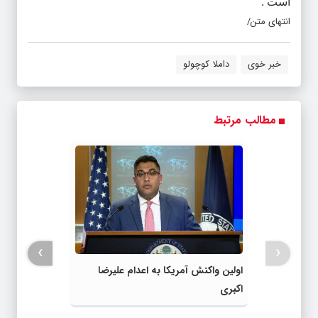
است .
انتهای متن/
خبر خوی
داملا کوچولو
مطالب مرتبط
›
‹
اولین واکنش آمریکا به اعدام علیرضا
اکبری