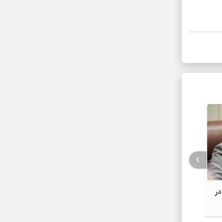
›
الا در
مزاحمت سایبری دامن‌گیر همکار شد
خوی ، 
استان/
اسفند ۹۸