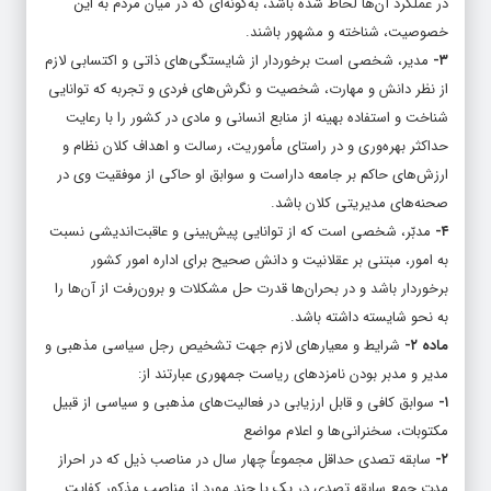
در عملکرد آن‌ها لحاظ شده باشد، به‌گونه‌ای که در میان مردم به این
خصوصیت، شناخته و مشهور باشند.
۳-
مدیر، شخصی است برخوردار از شایستگی‌های ذاتی و اکتسابی لازم
از نظر دانش و مهارت، شخصیت و نگرش‌های فردی و تجربه که توانایی
شناخت و استفاده بهینه از منابع انسانی و مادی در کشور را با رعایت
حداکثر بهره‌وری و در راستای مأموریت، رسالت و اهداف کلان نظام و
ارزش‌های حاکم بر جامعه داراست و سوابق او حاکی از موفقیت وی در
صحنه‌های مدیریتی کلان باشد.
۴-
مدبّر، شخصی است که از توانایی پیش‌بینی و عاقبت‌اندیشی نسبت
به امور، مبتنی بر عقلانیت و دانش صحیح برای اداره امور کشور
برخوردار باشد و در بحران‌ها قدرت حل مشکلات و برون‌رفت از آن‌ها را
به نحو شایسته داشته باشد.
ماده ۲-
شرایط و معیار‌های لازم جهت تشخیص رجل سیاسی مذهبی و
مدیر و مدبر بودن نامزد‌های ریاست جمهوری عبارتند از:
۱-
سوابق کافی و قابل ارزیابی در فعالیت‌های مذهبی و سیاسی از قبیل
مکتوبات، سخنرانی‌ها و اعلام مواضع
۲-
سابقه تصدی حداقل مجموعاً چهار سال در مناصب ذیل که در احراز
مدت جمع سابقه تصدی در یک یا چند مورد از مناصب مذکور کفایت