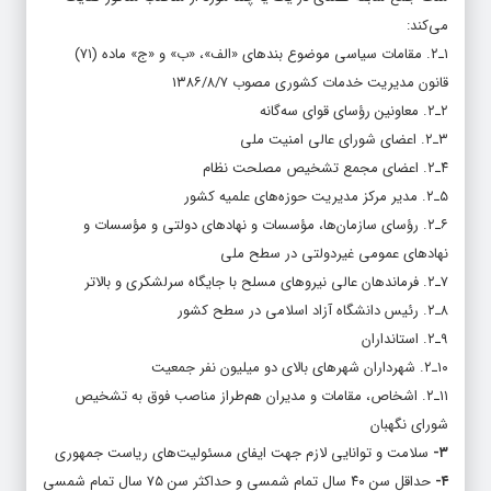
می‌کند:
۱ـ۲. مقامات سیاسی موضوع بند‌های «الف»، «ب» و «ج» ماده (۷۱)
قانون مدیریت خدمات کشوری مصوب ۱۳۸۶/۸/۷
۲ـ۲. معاونین رؤسای قوای سه‌گانه
۳ـ۲. اعضای شورای عالی امنیت ملی
۴ـ۲. اعضای مجمع تشخیص مصلحت نظام
۵ـ۲. مدیر مرکز مدیریت حوزه‌های علمیه کشور
۶ـ۲. رؤسای سازمان‌ها، مؤسسات و نهاد‌های دولتی و مؤسسات و
نهاد‌های عمومی غیردولتی در سطح ملی
۷ـ۲. فرماند‌هان عالی نیرو‌های مسلح با جایگاه سرلشکری و بالاتر
۸ـ۲. رئیس دانشگاه آزاد اسلامی در سطح کشور
۹ـ۲. استانداران
۱۰ـ۲. شهرداران شهر‌های بالای دو میلیون نفر جمعیت
۱۱ـ۲. اشخاص، مقامات و مدیران هم‌طراز مناصب فوق به تشخیص
شورای نگهبان
۳-
سلامت و توانایی لازم جهت ایفای مسئولیت‌های ریاست جمهوری
۴-
حداقل سن ۴۰ سال تمام شمسی و حداکثر سن ۷۵ سال تمام شمسی