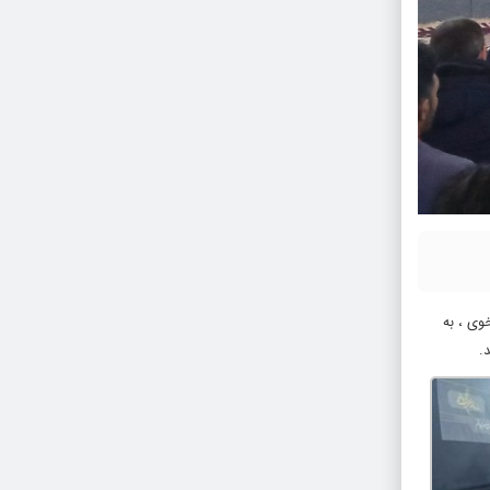
خوی ، به
.