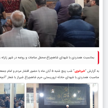
بمانسبت همدردی با شهدای شاهچراغ؛محفل مناجات و روضه در شهر زلزله زد
به گزارش “
خبرخوی
” شب پنج شنبه ۵ آبان ماه با حضور اقشار مرد
مناسبت همدردی با شهدای حادثه تروریستی حرم شاهچراغ شیراز با شعار “آنچه ا