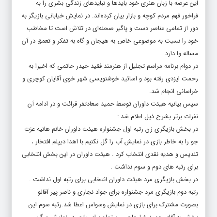
این عرصه با زبان هنری خود بایدها و نبایدهای زندگی بشری را به
فراخور فهم مردم کوچه و بازار بیان کرده‌اند. در نمایش خیابانی بازیگر به
دور از تمامی عناصر دست و پاگیر صحنه‌ای در تلاش است تا مخاطب
خود را نسبت به موضوعی خاص به هیجان و گاه به تفکر و تعمق در آن
مساله وا دارد.
در دوام برنامه مراسم تجلیل از هنرمند فقید حیدر حاتمی که اخیرا به
رحمت ایزدی رفته بود و اساتید خوشنویسی شهر خوی آقایان کوچری و
خراسانی انجام شد.
سپس بیانیه هیئت داوران توسط حمید سعادتفر قرائت و در ادامه آن
نفرات برتر بشرح ذیل اعلام شد :
در بخش بازیگری زن رتبه اول جشنواره هیئت داوران خانم هانیه عزت
جو را به خاطر بازی در نمایش آب را گل نکنیم با اهدا دیپلم افتخار ،
تندیس و هدیه نقدی انتخاب کرد . هیئت داوران در این بخش انتخابی
برای رتبه های دوم و سوم نداشت .
در بخش بازیگری مرد هیئت داوران انتخابی برای رتبه اول نداشت .
رتبه دوم بازیگری مرد جشنواره برای جواد نجاری و ناصر پیر آقالو
بصورت مشترک برای بازی در نمایش وسواس اعطا شد.رتبه سوم این