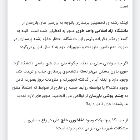
اینک رشته ی تحصیلی پرستاری باتوجه به بررسی های بازرسان از
دانشگاه آزاد اسلامی واحد خوی
منجر به تعطیلی شده است. البته به
گفته ی دکتر باقرزاده رئیس این دانشگاه، اخطار حذفِ رشته پرستاری در
صورت عدم تامین ملزومات و تجهیزات لازم به ۲ سال قبل برمی‌گردد.
اگر چه سوالاتی مبنی بر اینکه؛ چگونه طی سال‌های ماضی دانشگاه آزاد
خوی بدون مشکل می‌توانسته دانشجوی پرستاری جذب و تربیت کند،
وجود دارد و اینکه آیا در گذشته تجهیزات و ملزوماتِ بروز بصورت کامل
وجود داشته؟! یا بواسطه روابط حسنه ی خارج از ضوابط که احتمالاً منتج
به
چشم پوشی بازرسان
از نواقص می انجامید، مجوزهای لازم تمدید
می‌شدند! جای تامل دارد!؟
از حق نگذریم؛ برکت وجود
غذاخوری حاج علی
در رفع بسیاری از
مشکلات شهرستانی نیز بی تاثیر نبوده است!
البته طی یک دهه اخیر بعضاً اعتراضات علنی مدیران
نظام پرستاری