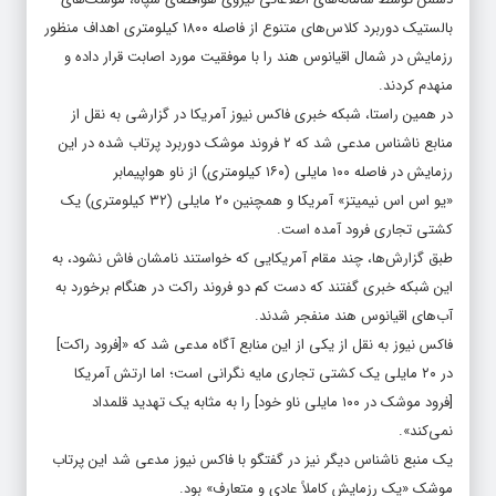
بالستیک دوربرد کلاس‌های متنوع از فاصله ۱۸۰۰ کیلومتری اهداف منظور
رزمایش در شمال اقیانوس هند را با موفقیت مورد اصابت قرار داده و
منهدم کردند.
در همین راستا، شبکه خبری فاکس نیوز آمریکا در گزارشی به نقل از
منابع ناشناس مدعی شد که ۲ فروند موشک دوربرد پرتاب شده در این
رزمایش در فاصله ۱۰۰ مایلی (۱۶۰ کیلومتری) از ناو هواپیمابر
«یو اس اس نیمیتز» آمریکا و همچنین ۲۰ مایلی (۳۲ کیلومتری) یک
کشتی تجاری فرود آمده است.
طبق گزارش‌ها، چند مقام آمریکایی که خواستند نامشان فاش نشود، به
این شبکه خبری گفتند که دست کم دو فروند راکت در هنگام برخورد به
آب‌های اقیانوس هند منفجر شدند.
فاکس نیوز به نقل از یکی از این منابع آگاه مدعی شد که «[فرود راکت]
در ۲۰ مایلی یک کشتی تجاری مایه نگرانی است؛ اما ارتش آمریکا
[فرود موشک در ۱۰۰ مایلی ناو خود] را به مثابه یک تهدید قلمداد
نمی‌کند».
یک منبع ناشناس دیگر نیز در گفتگو با فاکس نیوز مدعی شد این پرتاب
موشک «یک رزمایش کاملاً عادی و متعارف» بود.