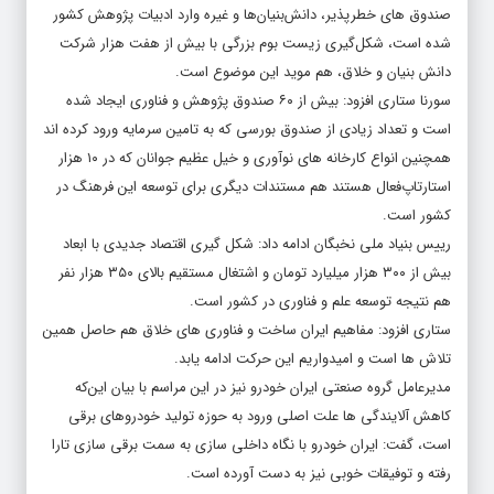
صندوق های خطرپذیر، دانش‌بنیان‌ها و غیره وارد ادبیات پژوهش کشور
شده است، شکل‌گیری زیست بوم بزرگی با بیش از هفت هزار شرکت
دانش بنیان و خلاق، هم موید این موضوع است.
سورنا ستاری افزود: بیش از ۶۰ صندوق پژوهش و فناوری ایجاد شده
است و تعداد زیادی از صندوق بورسی که به تامین سرمایه ورود کرده اند
همچنین انواع کارخانه های نوآوری و خیل عظیم جوانان که در ۱۰ هزار
استارتاپ‌فعال هستند هم مستندات دیگری برای توسعه این فرهنگ در
کشور است.
رییس بنیاد ملی نخبگان ادامه داد: شکل گیری اقتصاد جدیدی با ابعاد
بیش از ۳۰۰ هزار میلیارد تومان و اشتغال مستقیم بالای ۳۵۰ هزار نفر
هم نتیجه توسعه علم و فناوری در کشور است.
ستاری افزود: مفاهیم ایران ساخت و فناوری های خلاق هم حاصل همین
تلاش ها است و امیدواریم این حرکت ادامه یابد.
مدیرعامل گروه صنعتی
ایران خودرو
نیز در این مراسم با بیان این‌که
کاهش آلایندگی ها علت اصلی ورود به حوزه تولید خودروهای برقی
است، گفت:
ایران خودرو
با نگاه داخلی سازی به سمت برقی سازی تارا
رفته و توفیقات خوبی نیز به دست آورده است.