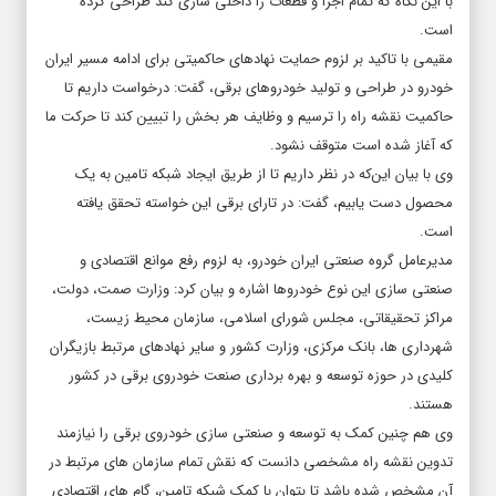
با این نگاه که تمام اجزا و قطعات را داخلی سازی کند طراحی کرده
است.
مقیمی با تاکید بر لزوم حمایت نهادهای حاکمیتی برای ادامه مسیر
ایران
خودرو
در طراحی و تولید خودروهای برقی، گفت:‌ درخواست داریم تا
حاکمیت نقشه راه را ترسیم و وظایف هر بخش را تبیین کند تا حرکت ما
که آغاز شده است متوقف نشود.
وی با بیان این‌که در نظر داریم تا از طریق ایجاد شبکه تامین به یک
محصول دست یابیم، گفت: در تارای برقی این خواسته تحقق یافته
است.
مدیرعامل گروه صنعتی
ایران خودرو
، به لزوم رفع موانع اقتصادی و
صنعتی سازی این نوع خودروها اشاره و بیان کرد: وزارت صمت،
دولت
،
مراکز تحقیقاتی، مجلس شورای اسلامی، سازمان محیط زیست،
شهرداری ها،
بانک مرکزی
، وزارت کشور و سایر نهادهای مرتبط بازیگران
کلیدی در حوزه توسعه و بهره برداری صنعت خودروی برقی در کشور
هستند.
وی هم چنین کمک به توسعه و صنعتی سازی خودروی برقی را نیازمند
تدوین نقشه راه مشخصی دانست که نقش تمام سازمان های مرتبط در
آن مشخص شده باشد تا بتوان با کمک شبکه تامین، گام های اقتصادی