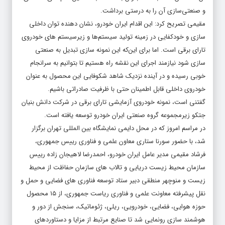
و صنعتی‌سازی آن را به درستی برداشت.
مقیمی تصریح کرد: این اقدام
ایران خودرو
، نشان دهنده توان داخلی
سازی و خودکفایی در زمینه تولید سیستم‌ها و زیرسیستم های خودروی
تارای برقی است. اما برای این‌که این نمونه سازی تبدیل به صنعتی
سازی شود نیازمند اجرای این نقشه راه هستیم تا بتوانیم به سرانجام
خوبی رسیده و در آینده نزدیک شاهد شکوفایی این محصول به عنوان
خودروی داخلی قابل اطمینان حتی با ظرفیت صادراتی باشیم.
گفتنی است، نمونه خودروی آزمایشی تارای برقی در شرکت دانش بنیان
جتکو زیرمجموعه گروه صنعتی
ایران خودرو
توسعه یافته است.
در مراسم امروز که در محل دایمی نمایشگاه بین المللی تهران برگزار
شد، با حضور سورنا ستاری معاون علمی و فناوری رییس جمهوری،
فرشاد مقیمی مدیر عامل
ایران خودرو
، احمدرضا لاهیجان زاده رییس
سازمان محیط زیست دریایی و تالاب های سازمان حفاظت از محیط
زیست و منوچهر منطقی دبیر ستاد توسعه فناوری های فضایی و حمل و
نقل پیشرفته معاونت علمی و فناوری ریاست جمهوری، از ۱۵ محصول
حوزه هوایی، فضایی، خودرویی، ریلی، ژئوماتیک، سنجش از دور و
هوشمند سازی رونمایی شد تا صنایع مرتبط از مزایا و دستاوردهای