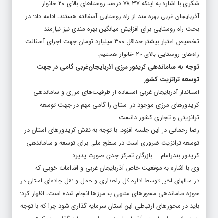
شکری با اشاره به اینکه ۷۸.۳۷ درصد روستاهای بالای ۲۰ خانوار
آذربایجان غربی بهره مند از راه روستایی آسفالته هستند، ادامه داد: در
بحث راه روستایی برای افزایش میانگین بهره مندی نیز نیازمند
تخصیص اعتبار بیشتر حداقل ۳۰۰ میلیارد تومان جهت اجرای آسفالت
راه‌های روستایی بالای ۲۰ خانوار هستیم.
توجه به ساماندهی کریدور مرزی آذربایجان‌غربی گامی در جهت
توسعه تراتزیت کشور
استاندار آذربایجان غربی استفاده از ظرفیت‌های مرزی و ساماندهی
کریدورهای مرزی موجود در استان را گامی مهم در جهت توسعه
ترانزیتی و تجاری کشور دانست.
رضا رحمانی در این جلسه افزود: با توجه به نقش کریدورهای استان در
توسعه ترانزیت ضروری است در سطح ملی برای توسعه و ساماندهی
کریدور بندرامام – بازرگان تمرکز جدی صورت پذیرد.
وی با اشاره به موقعیت خاص آذربایجان غربی و اقدامات خوبی که
در سالهای اخیر توسط اداره کل راهداری و حمل و نقل جاده‌ای استان در
حوزه ساماندهی محورهای منتهی به مرزها انجام شده است، اظهار کرد:
باید در محورهای ارتباطی این استان سرمایه گذاری شود چرا که با توجه